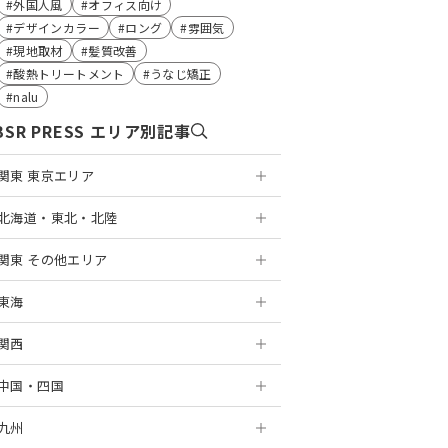
外国人風
オフィス向け
デザインカラー
ロング
雰囲気
現地取材
髪質改善
酸熱トリートメント
うなじ矯正
nalu
BSR PRESS エリア別記事
関東 東京エリア
北海道・東北・北陸
浅草
関東 その他エリア
銀座
札幌
東海
表参道
円山
神奈川
関西
麻布十番
盛岡
千葉
岐阜
横浜
中国・四国
新宿
仙台
埼玉
静岡
京都
川崎
千葉
九州
高田馬場
山形
茨城
浜松
大阪
岡山
新百合ヶ丘
船橋
大宮