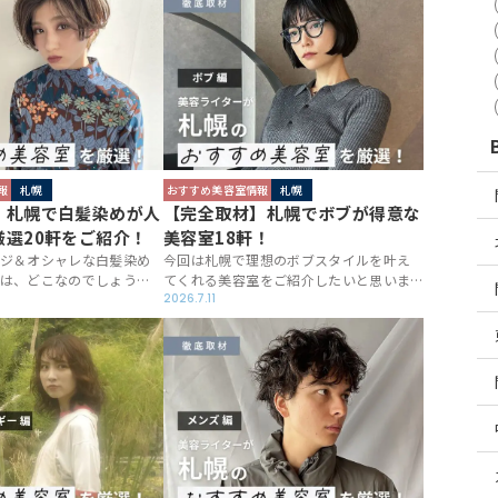
1,000軒近く行ってきたラ
ば「ここ！」というお店が見つかるはず。
め美容室19軒を取材しま
今回は札幌・大通エリアの中でも特に人
気な美容室を厳選してご紹介します！
報
札幌
おすすめ美容室情報
札幌
】札幌で白髪染めが人
【完全取材】札幌でボブが得意な
厳選20軒をご紹介！
美容室18軒！
ジ＆オシャレな白髪染め
今回は札幌で理想のボブスタイルを叶え
は、どこなのでしょう
てくれる美容室をご紹介したいと思いま
容室を取材してきたベテ
す。ボブはどんな方にも馴染みやすい万能
2026.7.11
、白髪染めがおすすめな
スタイルで、「日本人に一番合う髪型」
取材しました！あなたの
だと言われることが多いです。その理由
軒を見つけてください
は、平面的な日本人の顔に程よく凹凸を
つけたり、ハチや絶壁といったコンプレ
ックスを隠してくれるということ。そん
な便利でオシャレなボブに、札幌で出会
いませんか？