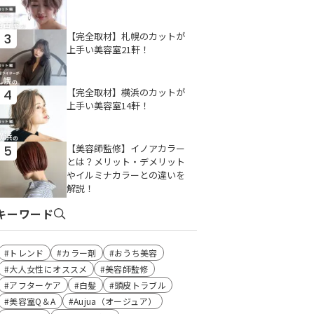
【完全取材】札幌のカットが
3
上手い美容室21軒！
【完全取材】横浜のカットが
4
上手い美容室14軒！
【美容師監修】イノアカラー
5
とは？メリット・デメリット
やイルミナカラーとの違いを
解説！
キーワード
トレンド
カラー剤
おうち美容
大人女性にオススメ
美容師監修
アフターケア
白髪
頭皮トラブル
美容室Q＆A
Aujua（オージュア）