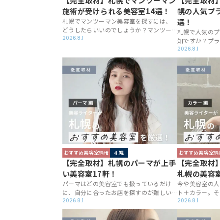
【完全取材】札幌でマンツーマン
【完全取材
施術が受けられる美容室14選！
幌の人気プ
札幌でマンツーマン美容室を探すには、
選！
どうしたらいいのでしょうか？マンツー
札幌で人気のプ
マン美容室はまだまだ全体から見ると数
2026.8.1
知ですか？プラ
が少なく、特にオーナー1人で切り盛りし
容師さんとの関
2026.8.1
ている場合などはウェブメディアでの露
り、一対一で施
出も少ないもの。今回は厳選したマンツ
のお客様を気に
ーマン美容室をご紹介させて頂きます。
っているなど、
たり過ごせる美
大型店も良いで
間としてのサロ
ですよ。
おすすめ美容室情報
札幌
おすすめ美容室情
【完全取材】札幌のパーマが上手
【完全取材
い美容室17軒！
札幌の美容室
パーマはどの美容室でも扱っているだけ
今や美容室の人
に、自分に合ったお店を探すのが難しい
ト＋カラー。そ
もの。札幌で上質なパーマができる美容
2026.8.1
す。しかし、ど
2026.8.1
室はどこ？そんな疑問にお答えすべく、
けあって、札幌
美容室専門ライターが17軒のサロンに取
室を探すのは至