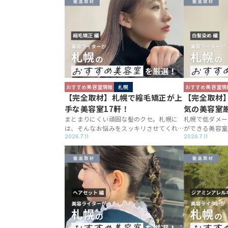
材しました！
容室への取材を
イターがおすす
した！
おすすめ美容室情報
札幌
おすすめ美容室情
【完全取材】札幌で縮毛矯正が上
【完全取材
手な美容室17軒！
気の美容室
まとまりにくい頑固な髪のクセ。札幌に
札幌で低ダメー
は、そんなお悩みをスッキリさせてくれ
ができる美容室
る縮毛矯正の上手な美容室があるんです
2026.7.11
か？数多くの美
2026.7.11
よ。湿気の多い日のスタイリングで途方
ランライターが
に暮れてしまった経験はありませんか？
札幌の美容室を
セルフケアではどうにもならないクセ毛
お気に入りの一
なら、美容室でお願いする他ありません
ね。
よね。今回は長年の取材結果から分かっ
た、本当に上質な縮毛矯正を提供する美
容室をお届けします。