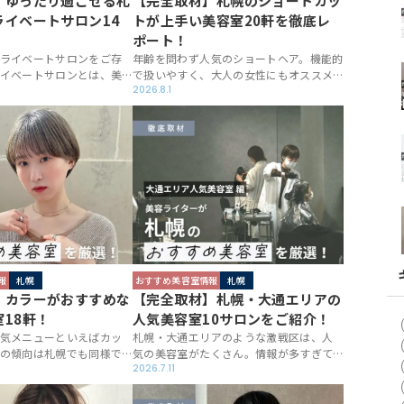
】ゆったり過ごせる札
【完全取材】札幌のショートカッ
ライベートサロン14
トが上手い美容室20軒を徹底レ
ポート！
ライベートサロンをご存
年齢を問わず人気のショートヘア。機能的
イベートサロンとは、美
で扱いやすく、大人の女性にもオススメ
係性が築きやすかった
なスタイルです。「短くすると顔のライン
2026.8.1
術をしてくれたり、周り
が…」「髪質が…」となんとなく抵抗感の
しなくても良い造りにな
ある方も、札幌のハイレベルなスタイリ
「自分だけの時間」をゆっ
ストさんの作るショートヘアならきっと
容室のこと。活気溢れる
満足できるはず。今回は札幌でショートヘ
すが、自分に向き合う時
アをお願いするならここ！という美容室
ンタイムもまた良いもの
をご紹介します。
報
札幌
おすすめ美容室情報
札幌
】カラーがおすすめな
【完全取材】札幌・大通エリアの
18軒！
人気美容室10サロンをご紹介！
気メニューといえばカッ
札幌・大通エリアのような激戦区は、人
の傾向は札幌でも同様で
気の美容室がたくさん。情報が多すぎて
のサロンでも行っているだ
美容室を探すのも一苦労ですよね。結
2026.7.11
で「カラーが上手い」美容
局、値段で比較してしまったりします
難の技。この記事では美
が、中身までしっかり知ることができれ