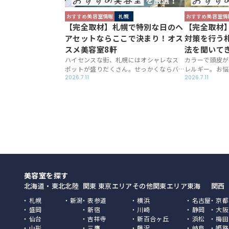
おすすめ美容室情報
札幌
おすすめ美容室情
【完全取材】札幌で特別な日のヘ
【完全取材
アセットならここで決まり！オス
対策を行う
スメ美容室8軒
法を聞いて
ハイセンスな街、札幌にはオシャレなス
カラーで頭皮が
ポットが盛りだくさん。せっかくならバ
レルギー。お悩
ッチリヘアセットしてお出掛けしたいで
2026.7.11
でしょうか。札
2026.7.11
すよね。特に、結婚式や大好きなアーテ
メなジアミンア
ィストのライブには、オシャレなヘアス
があるんですよ
タイルで参加したいもの。自分ではなか
と、ことあるご
なかできないヘアセットも、レベルの高
ルギーのイヤな
い美容師さんに任せればあっという間に
心配はしたくな
完成してしまいます。札幌でオシャレなヘ
発症を防げるの
アセットを行ってくれる美容室はどこ？
を伺ってきまし
そんな疑問にお答えいたします。
美容室を探す
北海道・東北
北陸
関東 東京エリア
その他関東エリア
東海
関西
札幌
新潟
表参道
横浜
名古屋
京都
盛岡
新宿
川崎
静岡
大阪
仙台
吉祥寺
新百合ヶ丘
浜松
梅田
山形
三鷹
藤沢
岐阜
姫路