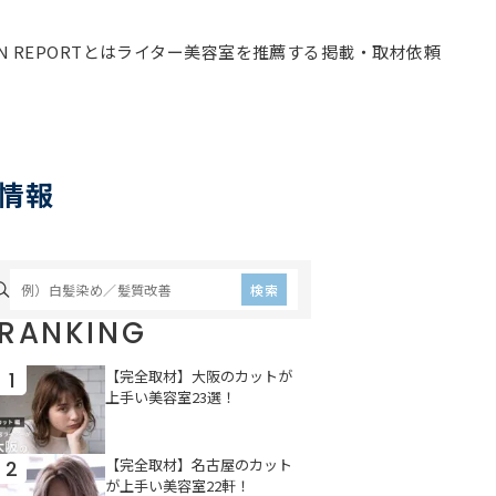
ON REPORTとは
ライター
美容室を推薦する
掲載・取材依頼
情報
検索
RANKING
【完全取材】大阪のカットが
1
上手い美容室23選！
【完全取材】名古屋のカット
2
が上手い美容室22軒！