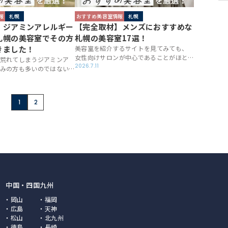
報
札幌
おすすめ美容室情報
札幌
】ジアミンアレルギー
【完全取材】メンズにおすすめな
札幌の美容室でその方
札幌の美容室17選！
きました！
美容室を紹介するサイトを見てみても、
女性向けサロンが中心であることがほと
荒れてしまうジアミンア
んど。男性にとっての美容室探しは難航す
2026.7.11
みの方も多いのではない
るものですよね。今回、ベストサロンレ
幌にはそんな方にオスス
ポート札幌ではメンズの方が通いやすい
レルギーに詳しい美容室
おすすめ美容室をピックアップ。札幌で
。一度発症してしまう
1
2
美容室探しをしているあなたにピッタリ
とに悩まされるのがアレ
のサロンをご紹介します！
ところ。できればそんな
いですよね。どうすれば
か、様々な美容室でお話
た。
中国・四国
九州
岡山
福岡
広島
天神
松山
北九州
徳島
長崎