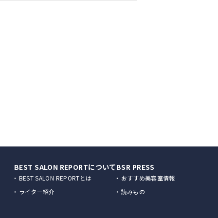
上野
新潟
栃木
名古屋
梅田
広島
北九州
藤沢
津田沼
浦和
水戸
錦糸町
金沢
群馬
栄
堺
徳島
福岡
海老名
柏
川越
つくば
宇都宮
自由が丘
福井
三宮
松山
天神
川口
ひたちなか
前橋
蒲田
姫路
高知
佐賀
所沢
高崎
二子玉川
和歌山
長崎
春日部
恵比寿
熊本
渋谷
大分
中野
宮崎
BEST SALON REPORTについて
BSR PRESS
池袋
鹿児島
BEST SALON REPORTとは
おすすめ美容室情報
ライター紹介
読みもの
赤羽
北千住