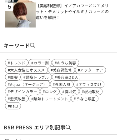
【美容師監修】イノアカラーとは？メリ
5
ット・デメリットやイルミナカラーとの
違いを解説！
キーワード
トレンド
カラー剤
おうち美容
大人女性にオススメ
美容師監修
アフターケア
白髪
頭皮トラブル
美容室Q＆A
Aujua（オージュア）
外国人風
オフィス向け
デザインカラー
ロング
雰囲気
現地取材
髪質改善
酸熱トリートメント
うなじ矯正
nalu
BSR PRESS エリア別記事