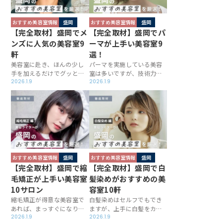
らしているので、各店の特
さい。
徴をチェックしてみてくだ
さい。
おすすめ美容室情報
盛岡
おすすめ美容室情報
盛岡
【完全取材】盛岡でメ
【完全取材】盛岡でパ
ンズに人気の美容室9
ーマが上手い美容室9
軒
選！
美容室に赴き、ほんの少し
パーマを実施している美容
手を加えるだけでグッとお
室は多いですが、技術力が
しゃれ度が高まるメンズヘ
2026.1.9
必要な施術だけにお店選び
2026.1.9
ア。盛岡で男性のヘアスタ
は慎重に行いたいもの。盛
イルについて精通している
岡でハイレベルなパーマを
サロンを厳選＆取材したこ
提供しているお店を、この
の記事を読めば、きっとか
記事では厳選＆取材しお届
っこいい髪型をゲットでき
けしています。すてきなウ
るはずです。ここぞ！とい
ェーブスタイルを手に入れ
う一軒と出会うのにお役立
るため、ぜひご一読くださ
てください。
い。
おすすめ美容室情報
盛岡
おすすめ美容室情報
盛岡
【完全取材】盛岡で縮
【完全取材】盛岡で白
毛矯正が上手い美容室
髪染めがおすすめの美
10サロン
容室10軒
縮毛矯正が得意な美容室で
白髪染めはセルフでもでき
あれば、まっすぐになりす
ますが、上手に白髪をカバ
ぎずに、柔らかく自然な見
2026.1.9
ーするには美容室の技術力
2026.1.9