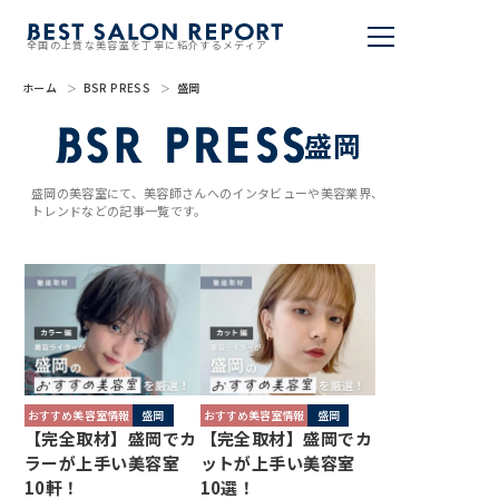
全国の上質な美容室を丁寧に紹介するメディア
ホーム
BSR PRESS
盛岡
美容室を探す
盛岡
BSR PRESS
盛岡の美容室にて、美容師さんへのインタビューや美容業界、
トレンドなどの記事一覧です。
BEST SALON REPORTとは
ライター
美容室を推薦する
掲載・取材依頼
おすすめ美容室情報
盛岡
おすすめ美容室情報
盛岡
【完全取材】盛岡でカ
【完全取材】盛岡でカ
ラーが上手い美容室
ットが上手い美容室
10軒！
10選！