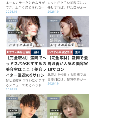
ホームカラーだと色ムラが
カットが上手い美容室にお
でき、上手く染められない
任せすれば、見た目がおし
という方も多いのでは？盛
2026.1.9
ゃれになるのに加え、扱い
2026.1.9
岡にはカラーが得意な美容
やすさもアップします。盛
室が揃っており、染め残し
岡ではハイレベルなサロン
なく仕上げてくれるのはも
が充実しているだけに、お
ちろん、デザイン性も申し
店選びが難しいかもしれま
分ありません。そんなすて
せん。そんな方のお役に立
きなサロンを厳選＆取材し
てるよう、この記事ではこ
たこの記事を、ぜひご一読
こぞ！というお店を厳選＆
ください！
取材しました！
おすすめ美容室情報
盛岡
おすすめ美容室情報
盛岡
【完全取材】盛岡でヘ
【完全取材】盛岡で髪
ッドスパがおすすめの
質改善が人気の美容室
美容室はここ！美容ラ
10サロン
イター厳選の9サロン
北東北を代表する都市であ
る盛岡には、髪質改善が得
髪と頭皮をきれいにケアす
意な美容室が豊富です。そ
2026.1.9
るメニューであるヘッドス
の中でも、一人ひとりの悩
パ。盛岡の美容室の中で、
2026.1.9
みや髪質に合うケアを実施
ヘッドスパに定評があるお
している実力派のお店を、
店を、この記事では厳選し
この記事では厳選し取材し
取材しています。どのお店
ました。ぜひスペシャルケ
も頭皮のコンディションを
アを受け、見惚れるような
健やかにするため工夫を凝
スタイルをゲットしてくだ