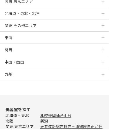
関東 東京エリア
北海道・東北・北陸
浅草
関東 その他エリア
銀座
札幌
東海
表参道
円山
神奈川
関西
麻布十番
盛岡
千葉
岐阜
横浜
中国・四国
新宿
仙台
埼玉
静岡
京都
川崎
千葉
九州
高田馬場
山形
茨城
浜松
大阪
岡山
新百合ヶ丘
船橋
大宮
上野
新潟
栃木
名古屋
梅田
広島
北九州
藤沢
津田沼
浦和
水戸
錦糸町
金沢
群馬
栄
堺
徳島
福岡
海老名
柏
川越
つくば
宇都宮
美容室を探す
自由が丘
福井
三宮
松山
天神
川口
ひたちなか
前橋
北海道・東北
札幌
盛岡
仙台
山形
北陸
新潟
蒲田
姫路
高知
佐賀
所沢
高崎
関東 東京エリア
表参道
新宿
吉祥寺
三鷹
銀座
自由が丘