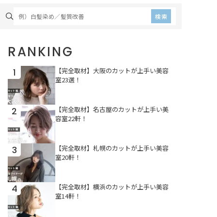
た目に仕上げてくれます。
が欠かせません。盛岡で白
盛岡には縮毛矯正に定評が
髪染めが得意なサロンを厳
検索
あるお店が揃っており、こ
選し取材したところ、コン
の記事ではそんなお店を厳
プレックスを解消できるよ
選＆紹介！クセ毛に悩む方
う各店が工夫を凝らしてい
RANKING
に耳寄りな情報をお届けす
ました。ぜひこの記事をお
るので、ご一読ください。
店選びの参考にしてみてく
ださい。
【完全取材】大阪のカットが上手い美容
1
室23選！
【完全取材】名古屋のカットが上手い美
2
容室22軒！
【完全取材】札幌のカットが上手い美容
3
室20軒！
【完全取材】横浜のカットが上手い美容
4
室14軒！