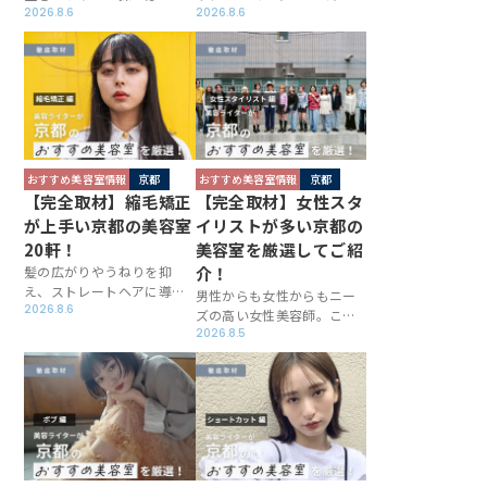
の？！この記事ではそんな
2026.8.6
できてしまったりすると、
2026.8.6
疑問にお答えします！2025
後悔するものです。カラー
年6月現在、143万4千人以
をするための様々な方法は
上の人口（※1）を抱える京
ありますが、やはりカラー
都市。市内に美容室の数は
を得意としている上質な美
3,872軒（※2）あり、年々
容室に通うというのが一
少しずつ増えています。選
番。しかし、それなりの対
択肢が多いのは良いことで
価を支払うとなると「でき
すが、美容室が多いとどこ
るだけ良い美容室を選びた
おすすめ美容室情報
京都
おすすめ美容室情報
京都
に通えばいいか迷ってしま
い！」と思うもの。今回は
【完全取材】縮毛矯正
【完全取材】女性スタ
いますよね。今回は美容ラ
京都市内の各エリアごと
が上手い京都の美容室
イリストが多い京都の
イターが「カットが上手
に、カラーが上手い美容室
20軒！
美容室を厳選してご紹
い」美容室に照準を絞って
をご紹介します。
ご紹介します！
髪の広がりやうねりを抑
介！
え、ストレートヘアに導い
男性からも女性からもニー
てくれる縮毛矯正。この記
2026.8.6
ズの高い女性美容師。この
事では、京都にある縮毛矯
記事では女性スタイリスト
2026.8.5
正が上手い美容室を全軒取
が中心となって活躍する京
材しました！「縮毛矯正は
都の美容室をご紹介！あな
絶対失敗したくない」と考
たの行ってみたいお店を見
えている方にも満足いただ
つけてくださいね。
けるお店だけを紹介しま
す。