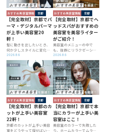
京都市内でメンズに人気の
室に徹底取材してきまし
美容室を徹底紹介！ぜひ、
た！うるツヤの髪を手に入
美容室探しにお役立てくだ
れたい方は必見ですよ！
おすすめ美容室情報
京都
おすすめ美容室情報
京都
さい。
【完全取材】京都でパ
【完全取材】京都でヘ
ーマ・デジタルパーマ
ッドスパがおすすめの
が上手い美容室20
美容室を美容ライター
軒！
がご紹介！
髪に動きを出したいとき、
美容室のメニューの中で
何か少しスタイルに変化が
も、抜群にリラクゼーショ
ほしいときに大活躍するの
2026.8.6
ンできるヘッドスパ。今回
2026.8.6
がパーマ。今回は、パーマ
の記事では、そんなヘッド
が得意な京都の美容室に取
スパに定評のある京都の美
材を行い、それぞれの施術
容室を美容ライターが徹底
のこだわりをお聞きしてき
的に紹介します！どのお店
ました！難しいといわれる
もこだわりのヘッドスパを
技術だからこそ、お店ごと
提供しているので、ぜひ参
に様々な工夫が凝らされて
考にしてみてください。
います。ぜひ、パーマを考
おすすめ美容室情報
京都
おすすめ美容室情報
京都
えている方は参考にしてみ
【完全取材】京都のカ
【完全取材】京都で本
てください。
ットが上手い美容室
当にカラーが上手い美
22軒！
容室はここ！
京都のカットが上手い美容
美容室のカラーで失敗した
室をどうやって探せばいい
り、ホームカラーでムラが