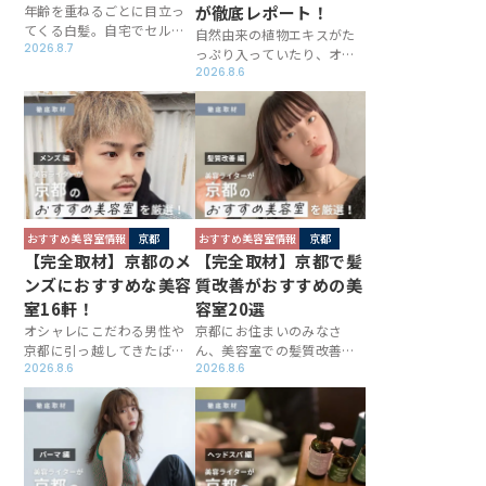
年齢を重ねるごとに目立っ
が徹底レポート！
てくる白髪。自宅でセルフ
自然由来の植物エキスがた
カラーをしているという方
2026.8.7
っぷり入っていたり、オー
も多いかもしれませんが、
ガニック植物の力を借りて
2026.8.6
薬剤の強さを選んでくれた
作られたヘアケア製品は魅
り、希望の色を調合してく
力的ですよね。人の体や環
れたりと、オススメはやは
境に配慮して作られたとい
り美容室で染めること。今
う背景はもちろん、使用感
回は、京都で白髪染めが上
が優しかったり、香りもナ
手いと評判の美容室を美容
チュラルなので愛用してい
ライターが徹底取材し、記
る方も多いのではないでし
事にまとめました。
ょうか？この記事では、そ
おすすめ美容室情報
京都
おすすめ美容室情報
京都
んな自然派＆オーガニック
【完全取材】京都のメ
【完全取材】京都で髪
系の施術や商品を扱う京都
ンズにおすすめな美容
質改善がおすすめの美
の美容室を徹底紹介！あな
室16軒！
容室20選
たの行きつけの美容室を見
つけてくださいね。
オシャレにこだわる男性や
京都にお住まいのみなさ
京都に引っ越してきたばか
ん、美容室での髪質改善メ
りの男性にとって、美容室
2026.8.6
ニューが気になっていませ
2026.8.6
探しは必要不可欠。特に、
んか？憧れのツヤツヤさら
メンズカットが得意だった
さら髪になれるとあって、
り性別を問わず入りやすい
今SNSでも話題ですよね。
雰囲気があるお店だと安心
そんなあなたのために、京
ですよね。この記事では、
都で髪質改善が人気の美容