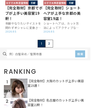
おすすめ美容室情報
京都
おすすめ美容室情報
京都
【完全取材】京都でボ
【完全取材】ショート
ブが上手い美容室19
ヘアが上手な京都の美
軒！
容室19選！
年齢やなりたいテイストを
ショートヘアは、カット方
問わずオシャレに変身させ
法によってアクティブなイ
てくれることから人気の高
2026.8.5
メージから女性らしさまで
2026.8.5
いボブスタイル。ただ、万
演出できる機能的な髪型。
能選手のボブであっても、
ロングからイメージチェン
1
2
納得行くスタイルになるた
ジするとなると勇気が必要
めには高いカット技術が必
ですが、一度ショートにす
要です。この記事では京都
るとその扱いやすさを気に
検索
市内のボブへのカットが上
入って長年続けるという方
手い美容室を徹底紹介！あ
も多いスタイルだと思いま
なたの新たな「行きつけ」
す。この記事ではそんなシ
RANKING
を見つけてくださいね。
ョートヘアを得意としてい
る京都の人気美容室を徹底
紹介します！
【完全取材】大阪のカットが上手い美容
1
室23選！
【完全取材】名古屋のカットが上手い美
2
容室22軒！