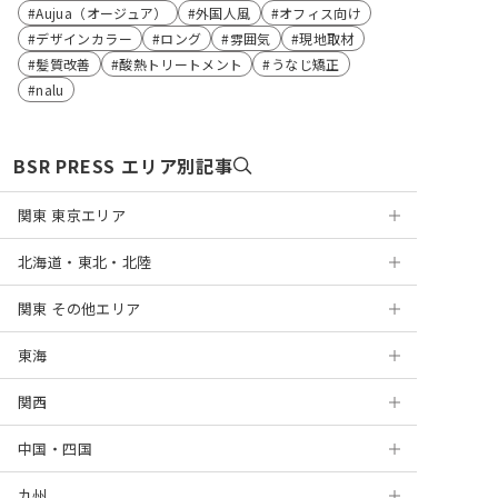
Aujua（オージュア）
外国人風
オフィス向け
デザインカラー
ロング
雰囲気
現地取材
髪質改善
酸熱トリートメント
うなじ矯正
nalu
BSR PRESS エリア別記事
関東 東京エリア
北海道・東北・北陸
浅草
関東 その他エリア
銀座
札幌
東海
表参道
円山
神奈川
関西
麻布十番
盛岡
千葉
岐阜
横浜
中国・四国
新宿
仙台
埼玉
静岡
京都
川崎
千葉
九州
高田馬場
山形
茨城
浜松
大阪
岡山
新百合ヶ丘
船橋
大宮