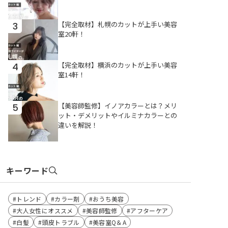
【完全取材】札幌のカットが上手い美容
3
室20軒！
【完全取材】横浜のカットが上手い美容
4
室14軒！
【美容師監修】イノアカラーとは？メリ
5
ット・デメリットやイルミナカラーとの
違いを解説！
キーワード
トレンド
カラー剤
おうち美容
大人女性にオススメ
美容師監修
アフターケア
白髪
頭皮トラブル
美容室Q＆A