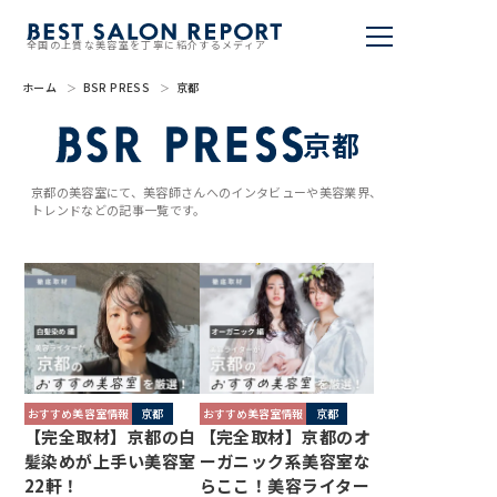
全国の上質な美容室を丁寧に紹介するメディア
ホーム
BSR PRESS
京都
美容室を探す
京都
BSR PRESS
京都の美容室にて、美容師さんへのインタビューや美容業界、
トレンドなどの記事一覧です。
BEST SALON REPORTとは
ライター
美容室を推薦する
掲載・取材依頼
おすすめ美容室情報
京都
おすすめ美容室情報
京都
【完全取材】京都の白
【完全取材】京都のオ
髪染めが上手い美容室
ーガニック系美容室な
22軒！
らここ！美容ライター