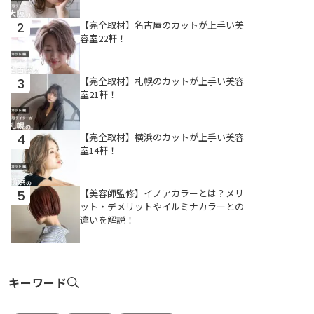
いにしておきたい」 そんな
あなたにおすすめしたいの
【完全取材】名古屋のカットが上手い美
2
が、うなじ脱毛とシェービ
容室22軒！
ングを組み合わせた「うな
じ矯正」という施術。この
記事では、うなじデザイン
【完全取材】札幌のカットが上手い美容
3
の種類や処理方法、理想の
室21軒！
うなじを手に入れられる
「うなじ矯正」についてご
紹介します！
【完全取材】横浜のカットが上手い美容
4
室14軒！
【美容師監修】イノアカラーとは？メリ
5
ット・デメリットやイルミナカラーとの
違いを解説！
キーワード