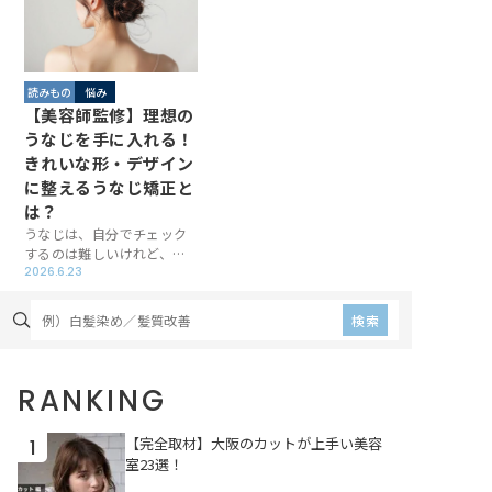
読みもの
悩み
【美容師監修】理想の
うなじを手に入れる！
きれいな形・デザイン
に整えるうなじ矯正と
は？
うなじは、自分でチェック
するのは難しいけれど、人
からは見られやすいパーツ
2026.6.23
です。見えにくいからこ
そ、自分のうなじの形が気
検索
になっているという方も多
いのではないでしょうか。
「うなじの脱毛に興味があ
RANKING
るけれど、どんなデザイン
がいいのかわからない」
「結婚式の予定があり、後
【完全取材】大阪のカットが上手い美容
1
ろ姿を映えさせたい」 「仕
室23選！
事でいつもアップスタイル
にするので、うなじをきれ