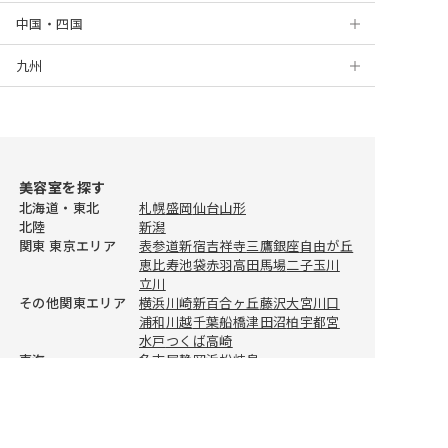
中国・四国
新宿
仙台
埼玉
静岡
京都
川崎
千葉
九州
高田馬場
山形
茨城
浜松
大阪
岡山
新百合ヶ丘
船橋
大宮
上野
新潟
栃木
名古屋
梅田
広島
北九州
藤沢
津田沼
浦和
水戸
錦糸町
金沢
群馬
栄
堺
徳島
福岡
海老名
柏
川越
つくば
宇都宮
美容室を探す
自由が丘
福井
三宮
松山
天神
川口
ひたちなか
前橋
北海道・東北
札幌
盛岡
仙台
山形
北陸
新潟
蒲田
姫路
高知
佐賀
所沢
高崎
関東 東京エリア
表参道
新宿
吉祥寺
三鷹
銀座
自由が丘
恵比寿
池袋
赤羽
高田馬場
二子玉川
二子玉川
和歌山
長崎
春日部
立川
その他関東エリア
横浜
川崎
新百合ヶ丘
藤沢
大宮
川口
恵比寿
熊本
浦和
川越
千葉
船橋
津田沼
柏
宇都宮
水戸
つくば
高崎
東海
渋谷
大分
名古屋
静岡
浜松
岐阜
関西
京都
大阪
梅田
姫路
和歌山
中国・四国
岡山
広島
松山
徳島
中野
宮崎
九州
福岡
天神
北九州
長崎
大分
熊本
鹿児島
BEST SALON REPORTについて
池袋
鹿児島