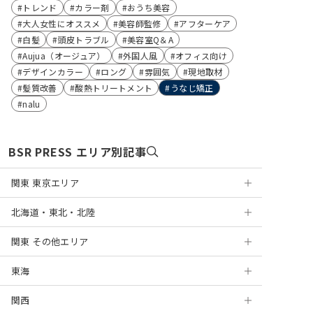
トレンド
カラー剤
おうち美容
大人女性にオススメ
美容師監修
アフターケア
白髪
頭皮トラブル
美容室Q＆A
Aujua（オージュア）
外国人風
オフィス向け
デザインカラー
ロング
雰囲気
現地取材
髪質改善
酸熱トリートメント
うなじ矯正
nalu
BSR PRESS エリア別記事
関東 東京エリア
北海道・東北・北陸
浅草
関東 その他エリア
銀座
札幌
東海
表参道
円山
神奈川
関西
麻布十番
盛岡
千葉
岐阜
横浜