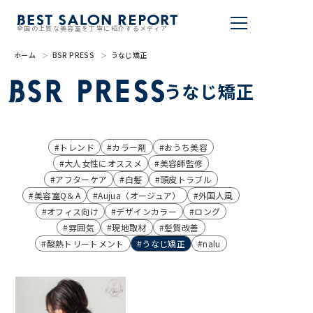
全国の上質な美容室を丁寧に紹介するメディア
ホーム
BSR PRESS
うなじ矯正
美容室を探す
うなじ矯正
BSR PRESS
BEST SALON REPORTとは
トレンド
カラー剤
おうち美容
大人女性にオススメ
美容師監修
ライター
アフターケア
白髪
頭皮トラブル
美容室Q＆A
Aujua（オージュア）
外国人風
美容室を推薦する
オフィス向け
デザインカラー
ロング
雰囲気
現地取材
髪質改善
掲載・取材依頼
酸熱トリートメント
うなじ矯正
nalu