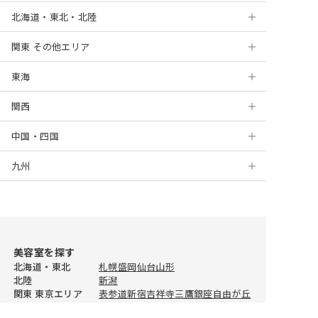
北海道・東北・北陸
浅草
関東 その他エリア
銀座
札幌
東海
表参道
円山
神奈川
関西
麻布十番
盛岡
千葉
岐阜
横浜
中国・四国
新宿
仙台
埼玉
静岡
京都
川崎
千葉
九州
高田馬場
山形
茨城
浜松
大阪
岡山
新百合ヶ丘
船橋
大宮
上野
新潟
栃木
名古屋
梅田
広島
北九州
藤沢
津田沼
浦和
水戸
錦糸町
金沢
群馬
栄
堺
徳島
福岡
海老名
柏
川越
つくば
宇都宮
美容室を探す
自由が丘
福井
三宮
松山
天神
川口
ひたちなか
前橋
北海道・東北
札幌
盛岡
仙台
山形
北陸
新潟
蒲田
姫路
高知
佐賀
所沢
高崎
関東 東京エリア
表参道
新宿
吉祥寺
三鷹
銀座
自由が丘
恵比寿
池袋
赤羽
高田馬場
二子玉川
二子玉川
和歌山
長崎
春日部