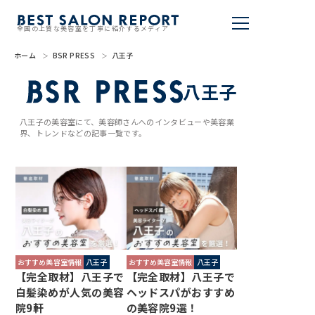
全国の上質な美容室を丁寧に紹介するメディア
ホーム
BSR PRESS
八王子
美容室を探す
八王子
BSR PRESS
八王子の美容室にて、美容師さんへのインタビューや美容業
界、トレンドなどの記事一覧です。
BEST SALON REPORTとは
ライター
美容室を推薦する
掲載・取材依頼
おすすめ美容室情報
八王子
おすすめ美容室情報
八王子
【完全取材】八王子で
【完全取材】八王子で
白髪染めが人気の美容
ヘッドスパがおすすめ
院9軒
の美容院9選！