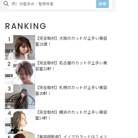
八王子にはカラーの実力店
子のおすすめ店を美容ライ
検索
が揃っているため、きっと
ターが厳選！「再現性を大
自分のニーズに合った一軒
切にしている」「顔周りの
が見つかるはずです。今回
デザインを重視している」
RANKING
はおすすめサロンを厳選
など、各店のこだわりと一
し、各店の特徴をまとめま
緒にレポートします。
した。
【完全取材】大阪のカットが上手い美容
1
室23選！
【完全取材】名古屋のカットが上手い美
2
容室22軒！
【完全取材】札幌のカットが上手い美容
3
室20軒！
【完全取材】横浜のカットが上手い美容
4
室14軒！
【美容師監修】イノアカラーとは？メリ
5