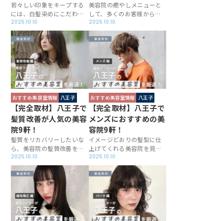
若々しい印象をキープする
美容院の癒やしメニューと
には、白髪染めにこだわり
して、多くのお客様から愛
たいところ。そこで、八王
2025.10.10
されているヘッドスパ。八
2025.10.10
子で白髪染めが得意な美容
王子にもやみつきになるで
院を本記事では厳選し、各
あろうヘッドスパを提供し
店が使用している薬剤や手
ているお店が多く、心地い
がけているスタイルをご紹
いもみほぐしを体験できま
介。大人女性の悩みを解消
す。その中でも美容ライタ
してくれるであろう一軒に
ーの目線から魅力的なサロ
出会うきっかけとなれば幸
ンを、この記事では厳選し
いです。
ました！
おすすめ美容室情報
八王子
おすすめ美容室情報
八王子
【完全取材】八王子で
【完全取材】八王子で
髪質改善が人気の美容
メンズにおすすめの美
院9軒！
容院9軒！
髪質をリカバリーしたいな
イメージどおりの髪型に仕
ら、美容院の髪質改善を利
上げてくれる美容院を見つ
用しない手はありません。
2025.10.10
けるのはなかなか難しいも
2025.10.10
八王子にもこだわりのトリ
の。そこで今回は八王子で
ートメントメニューを提供
メンズスタイルが得意なサ
しているサロンが多く、髪
ロンをお探しの方に向け
のまとまりやツヤ感を向上
て、技術力が高いサロンを
してくれます。今回は、八
厳選しました。ぜひ本記事
王子でヘアケアに重きを置
を一読し、各店の特徴や魅
いているサロンを厳選しま
力に触れてみてください