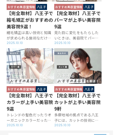
した。
ね。
おすすめ美容室情報
八王子
おすすめ美容室情報
八王子
【完全取材】八王子で
【完全取材】八王子で
縮毛矯正がおすすめの
パーマが上手い美容院
美容院9選！
9選
縮毛矯正は高い技術と知識
見た目に変化をもたらした
が求められる施術なだけ
いときは、美容院でパーマ
に、お任せする美容院は慎
2025.10.10
をかけてみてはいかがでし
2025.10.10
重に選びたいもの。八王子
ょうか。八王子には一人ひ
で縮毛矯正の実力店を厳選
とりの髪の状態や好みに合
した本記事を読めば、きっ
わせ、イメージどおりのウ
とサラサラのストレートヘ
ェーブに仕上げてくれるお
アに仕上げてくれるお店が
店が目白押しです。今回は
見つかるはず。クセ毛の悩
パーマが評判のサロンを厳
みを抱えている方は要チェ
選し、各店の魅力をお届け
ックです。
します。
おすすめ美容室情報
八王子
おすすめ美容室情報
八王子
【完全取材】八王子で
【完全取材】八王子で
カラーが上手い美容院
カットが上手い美容院
9選
9軒
トレンドの髪色だったりオ
多摩地域の拠点である八王
ーガニックカラーだった
子には、カットの技術に定
り、美容院のヘアカラーに
2025.10.10
評がある美容院が揃ってい
2025.10.10
求めることは人それぞれ。
ます。そこで今回は、八王