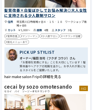
髪質改善×白髪ぼかしでお悩み解決◎大人女性
に支持される少人数制サロン
住所
埼玉県川口市南鳩ヶ谷４‐１５‐１８ ワークショップ南
鳩ヶ谷B
カット
￥5,000～
座数
4席
スタッフ
3名
#髪質改善
#マンツーマン
#少人数サロン
#ベテランが活躍
#脱毛メニューあり
PICK UP STYLIST
オーナー/福田 浩司​​（フクダ コウジ）さん
「お客様を笑顔にする」ことを大切にしています！髪
質改善やヘアケアの知識を活かし、お手入れが楽にな
るスタイルをご提案いたします。
hair make salon Fripの詳細を見る
cecai by sozo omotesando
川口
セカイ バイ ソーゾーオモテサンドウ