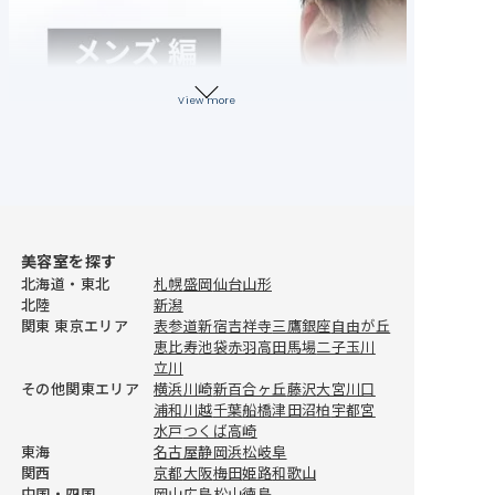
View more
美容室を探す
北海道・東北
札幌
盛岡
仙台
山形
北陸
新潟
関東 東京エリア
表参道
新宿
吉祥寺
三鷹
銀座
自由が丘
恵比寿
池袋
赤羽
高田馬場
二子玉川
立川
その他関東エリア
横浜
川崎
新百合ヶ丘
藤沢
大宮
川口
浦和
川越
千葉
船橋
津田沼
柏
宇都宮
水戸
つくば
高崎
東海
名古屋
静岡
浜松
岐阜
関西
京都
大阪
梅田
姫路
和歌山
おすすめ美容室情報
中国・四国
岡山
広島
松山
徳島
【完全取材】川口でカラーが上手