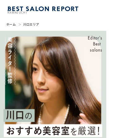
KAWAGUCHI
ホーム
川口エリア
美容室を探す
BSR PRESS
BEST SALON REPORTとは
ライター
美容室を推薦する
掲載・取材依頼