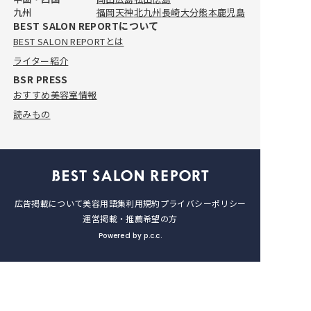
九州
福岡
天神
北九州
長崎
大分
熊本
鹿児島
い美容室8選！
BEST SALON REPORTについて
2025.7.11
BEST SALON REPORTとは
おすすめ美容室情報
ライター紹介
【完全取材】川口でカットが上手
BSR PRESS
い美容室9選
おすすめ美容室情報
2025.7.11
読みもの
広告掲載について
美容用語集
利用規約
プライバシーポリシー
運営
掲載・推薦希望の方
Powered by p.c.c.