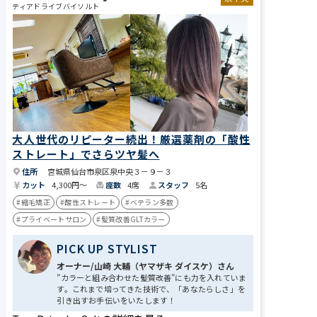
ティアドライブバイソルト
大人世代のリピーター続出！厳選薬剤の「酸性
ストレート」でさらツヤ髪へ
住所
宮城県仙台市泉区泉中央３－９－３
カット
4,300円〜
座数
4席
スタッフ
5名
#縮毛矯正
#酸性ストレート
#ベテラン多数
#プライベートサロン
#髪質改善GLTカラー
PICK UP STYLIST
オーナー/山崎 大輔（ヤマザキ ダイスケ）さん
”カラーと組み合わせた髪質改善”にも力を入れていま
す。これまで培ってきた技術で、「あなたらしさ」を
引き出すお手伝いをいたします！