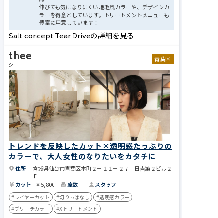
伸びても気になりにくい地毛風カラーや、デザインカ
ラーを得意としています。トリートメントメニューも
豊富に用意しています！
Salt concept Tear Driveの詳細を見る
thee
青葉区
シー
トレンドを反映したカット×透明感たっぷりの
カラーで、大人女性のなりたいをカタチに
住所
宮城県仙台市青葉区本町２－１１－２７ 日吉第２ビル２
Ｆ
カット
￥5,800
座数
スタッフ
#レイヤーカット
#切りっぱなし
#透明感カラー
#ブリーチカラー
#Xトリートメント