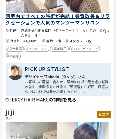
個室内ですべての施術が完結！髪質改善＆リラ
クゼーションで人気のマンツーマンサロン
住所
宮城県仙台市青葉区中央２－７－１１ ＡＬＴＯ ＳＱＵ
ＡＲＥ ４Ｆ
カット
￥6,800～
座数
2席
スタッフ
2名
#完全個室
#マンツーマン
#縮毛矯正
#フローディアモア
#頭浸浴
PICK UP STYLIST
デザイナー/Takeda​​（タケダ）さん
お客様のご要望に合わせて薬剤＆施術工程を組む髪質
改善や、炭酸泉をかけ流す「頭浸浴」が好評！個室な
らではの施術体験をお楽しみください。
CHERCY HAIR MAKEの詳細を見る
jiji
青葉区
ジジ