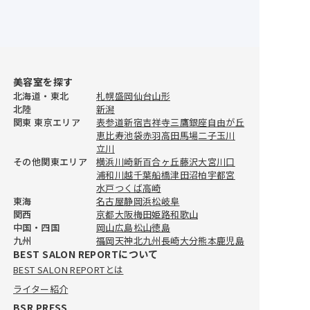
美容室を探す
北海道・東北
札幌
盛岡
仙台
山形
北陸
新潟
関東 東京エリア
表参道
新宿
吉祥寺
三鷹
銀座
自由が丘
恵比寿
池袋
赤羽
高田馬場
二子玉川
立川
その他関東エリア
横浜
川崎
新百合ヶ丘
藤沢
大宮
川口
おすすめ美容室情報
浦和
川越
千葉
船橋
津田沼
柏
宇都宮
【完全取材】仙台でカラーがおす
水戸
つくば
高崎
すめな美容室9選！
東海
名古屋
静岡
浜松
岐阜
2026.7.23
関西
京都
大阪
梅田
姫路
和歌山
中国・四国
岡山
広島
松山
徳島
おすすめ美容室情報
九州
福岡
天神
北九州
長崎
大分
熊本
鹿児島
【完全取材】仙台でボブが得意な
BEST SALON REPORTについて
美容室9軒！
BEST SALON REPORTとは
2026.7.23
ライター紹介
BSR PRESS
おすすめ美容室情報