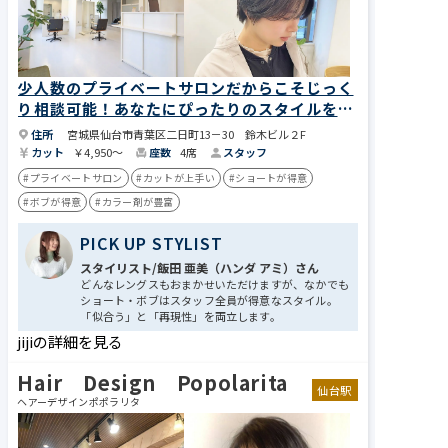
少人数のプライベートサロンだからこそじっく
り相談可能！あなたにぴったりのスタイルを導
き出します
住所
宮城県仙台市青葉区二日町13－30 鈴木ビル２F
カット
￥4,950～
座数
4席
スタッフ
#プライベートサロン
#カットが上手い
#ショートが得意
#ボブが得意
#カラー剤が豊富
PICK UP STYLIST
スタイリスト/飯田 亜美​​（ハンダ アミ​​​​​​）さん
どんなレングスもおまかせいただけますが、なかでも
ショート・ボブはスタッフ全員が得意なスタイル。
「似合う」と「再現性」を両立します。
jijiの詳細を見る
Hair Design Popolarita
仙台駅
ヘアーデザインポポラリタ