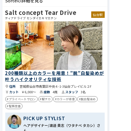
Sorteの詳細を見る
Salt concept Tear Drive
仙台駅
ティアドライブ センダイエキマエテン
200種類以上のカラーを用意！”脱”白髪染めが
叶うハイクオリティな技術
住所
宮城県仙台市青葉区中央４-1-3仙台プレイビル２F
カット
￥6,000～
座数
4席
スタッフ
3名
#プライベートサロン
#駅チカ
#カラーが得意
#脱白髪染め
#髪質改善
PICK UP STYLIST
ヘアデザイナー/​​渡邉 貴志（ワタナベ タカシ）さ
ん