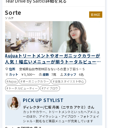
Tear Drive by Saltの詳細を見る
Sorte
若林区
ソルテ
Aujuaトリートメントやオーガニックカラーが
人気！幅広いメニューが揃うトータルビューテ
ィーサロン
住所
宮城県仙台市若林区なないろの里３丁目５－５
カット
￥5,500～
座数
7席
スタッフ
6名
#Aujua
#オーガニックカラー
#女性スタイリスト中心
#トータルビューティー
#アイブロウ
PICK UP STYLIST
ディレクター/仁坂 丹美​（ニサカ アケミ​​​​​​​​）さん
カットやカラー、トリートメントといったヘアメニュ
ーのほか、アイラッシュ・アイブロウ・フォトフェイ
シャル・脱毛など美容メニューが充実しています