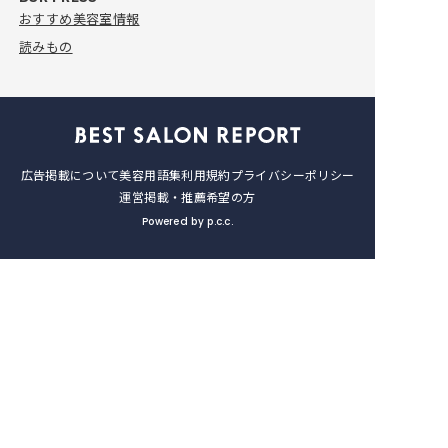
【完全取材】仙台のショートカッ
おすすめ美容室情報
トが上手い美容室9軒！
読みもの
2026.7.23
おすすめ美容室情報
【完全取材】仙台のカットが上手
い美容室10軒を美容ライターが徹
底調査！
広告掲載について
美容用語集
利用規約
プライバシーポリシー
2026.7.23
運営
掲載・推薦希望の方
Powered by p.c.c.
おすすめ美容室情報
【完全取材】髪質改善が得意な仙
台の美容室9軒をご紹介！
2026.7.23
おすすめ美容室情報
【完全取材】仙台でオーガニック
にこだわる美容室8軒を美容ライタ
ーが紹介！
2026.4.2
おすすめ美容室情報