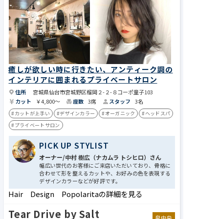
癒しが欲しい時に行きたい、アンティーク調の
インテリアに囲まれるプライベートサロン
住所
宮城県仙台市宮城野区榴岡２-２-８コーポ童子103
カット
￥4,800～
座数
3席
スタッフ
3名
#カットが上手い
#デザインカラー
#オーガニック
#ヘッドスパ
#プライベートサロン
PICK UP STYLIST
オーナー/中村 樹広（ナカムラ トシヒロ）さん
幅広い世代のお客様にご来店いただいており、骨格に
合わせて形を整えるカットや、お好みの色を表現する
デザインカラーなどが好評です。
Hair Design Popolaritaの詳細を見る
Tear Drive by Salt
泉中央