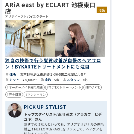
ARiA east by ECLART 池袋東口
店
池袋
アリアイーストバイエクラート
独自の技術で行う髪質改善が自慢のヘアサロ
ン！BYKARTEトリートメントにも注目
住所
東京都豊島区東池袋１-36-5第二成澤ビル５F
カット
￥5,000～
座数
5席
スタッフ
7名
#オーダーメイド縮毛矯正
#METEOトリートメント
#BYKARTE
#完全個室
#マンツーマン
PICK UP STYLIST
トップスタイリスト/荒川 英之（アラカワ ヒデ
ユキ）さん
おすすめはなんといっても、アリアオリジナルの縮毛
矯正！METEOやBYKARTEをプラスして、ヘアケアを
強化するのも◎