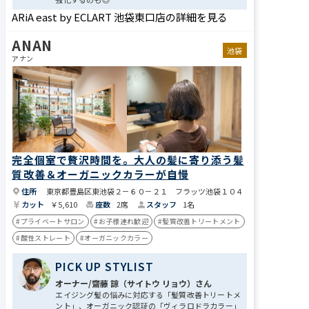
ARiA east by ECLART 池袋東口店の詳細を見る
ANAN
池袋
アナン
完全個室で贅沢時間を。大人の髪に寄り添う髪
質改善＆オーガニックカラーが自慢
住所
東京都豊島区東池袋２－６０－２１ フラッツ池袋１０４
カット
￥5,610
座数
2席
スタッフ
1名
#プライベートサロン
#お子様連れ歓迎
#髪質改善トリートメント
#酸性ストレート
#オーガニックカラー
PICK UP STYLIST
オーナー/齋藤 諒（サイトウ リョウ）さん
エイジング髪の悩みに対応する「髪質改善トリートメ
ント」、オーガニック認証の「ヴィラロドラカラー」