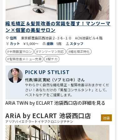
縮毛矯正＆髪質改善の常識を覆す！マンツーマ
ン×個室の美髪サロン
住所
東京都豊島区西池袋２-３６-１０ ACN池袋ビル４階
カット
￥5,000～
座数
5席
スタッフ
#全席個室サロン
#マンツーマン対応
#縮毛矯正特化
#髪質改善メニュー充実
#駅チカ
PICK UP STYLIST
代表/蘇武 寛紀（ソブ ヒロキ）さん
やわらかく自然な縮毛矯正・髪質改善はおまかせくだ
さい！あなただけの「美髪コンサルタント」として、
ベストなケアをご提案します。
ARiA TWiN by ECLART 池袋西口店の詳細を見る
ARiA by ECLART 池袋西口店
池袋
アリアバイエクラートイケブクロニシグチテン