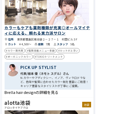
カラーもケアも薬剤種類が充実◎オールマイテ
ィに応える、頼れる実力派サロン
住所
東京都豊島区南池袋２－２７－１ 村田ビル３F
カット
￥4,500～
座数
7席
スタッフ
5名
#カラー剤充実
#髪質改善メニュー多数
#カットが上手い
#オーガニックカラー
#TOKIOトリートメント
PICK UP STYLIST
代表/根本 優（ネモト スグル）さん
N.カラーやアディクシー、イノア、ヴィラロドラな
ど、色味や髪質に合わせたカラー剤を豊富にご用意！
キャリア豊富なスタイリストが丁寧にご提案。
Brella hair designの詳細を見る
alotta池袋
池袋
アロッタイケブクロ