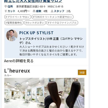
両立した大人女性向け美髪サロン
住所
東京都豊島区池袋2-68-9 MIBビル4F-B
カット
4,400円〜
座数
4席
スタッフ
2名
#プライベートサロン
#TOKIOトリートメント認定サロン
#髪質改善特化
#カットが上手い
#マイクロファインバブル
PICK UP STYLIST
トップスタイリスト/小林 正重（コバヤシ マサシ
ゲ）さん
大人ショートやボブはおまかせください！乾かすだけ
で決まる再現性の高さと髪の土台から整えるケアで、
毎日が扱いやすくなるスタイルをご提案します。
Aereの詳細を見る
L’heureux
池袋
ルルー