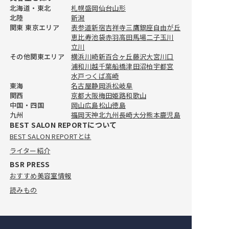
北海道・東北
札幌
盛岡
仙台
山形
北陸
新潟
関東 東京エリア
表参道
新宿
吉祥寺
三鷹
銀座
自由が丘
恵比寿
池袋
赤羽
高田馬場
二子玉川
立川
その他関東エリア
横浜
川崎
新百合ヶ丘
藤沢
大宮
川口
浦和
川越
千葉
船橋
津田沼
柏
宇都宮
水戸
つくば
高崎
おすすめ美容室情報
東海
名古屋
静岡
浜松
岐阜
【完全取材】池袋でカラーが人気
関西
京都
大阪
梅田
姫路
和歌山
中国・四国
岡山
広島
松山
徳島
の美容院10選
九州
福岡
天神
北九州
長崎
大分
熊本
鹿児島
2026.7.22
BEST SALON REPORTについて
BEST SALON REPORTとは
おすすめ美容室情報
【完全取材】池袋でカットが上手
ライター紹介
い美容院10選！
BSR PRESS
2026.7.22
おすすめ美容室情報
読みもの