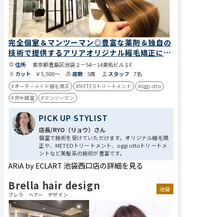
完全個室＆マンツーマン◎豊富な薬剤＆独自の
技術で提供するアリアオリジナル縮毛矯正に注
目
住所
東京都豊島区池袋２－54－14東拓ビル１F
カット
￥5,500～
座数
5席
スタッフ
7名
#オーダーメイド縮毛矯正
#METEOトリートメント
#oggi otto
#完全個室
#マンツーマン
PICK UP STYLIST
店長/RYO（リョウ）さん
個室で施術を受けていただけます。オリジナル縮毛矯
正や、METEOトリートメント、oggi ottoトリートメ
ントなど美髪系の施術が豊富です。
ARiA by ECLART 池袋西口店の詳細を見る
Brella hair design
池袋
ブレラ ヘアー デザイン