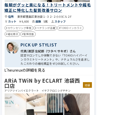
毎朝がグッと楽になる！トリートメントや縮毛
矯正に特化した髪質改善サロン
住所
東京都豊島区東池袋１-３２-２小川ビル２F
カット
￥6,600
座数
5席
スタッフ
#カウンセリング重視
#ベテランが活躍
#TOKIOインカラミ
#縮毛矯正
#髪質改善
PICK UP STYLIST
代表/渡部 左紀郎（ワタベ サキオ​​）さん
認定サロンでしか体験できない「TOKIOハイパーイ
ンカラミトリートメント」や、ナチュラルさを追求し
たこだわりの縮毛矯正をぜひお試しください。
L’heureuxの詳細を見る
ARiA TWiN by ECLART 池袋西
口店
池袋
アリアツインバイエクラート イケブクロニシグチテン