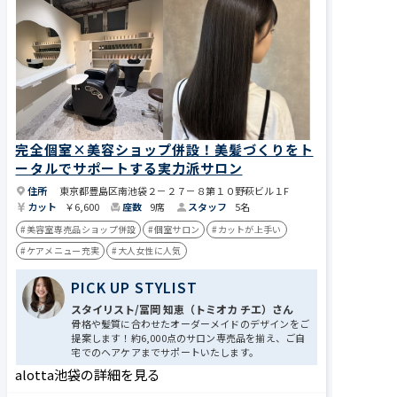
完全個室×美容ショップ併設！美髪づくりをト
ータルでサポートする実力派サロン
住所
東京都豊島区南池袋２－２７－８第１０野萩ビル１F
カット
￥6,600
座数
9席
スタッフ
5名
#美容室専売品ショップ併設
#個室サロン
#カットが上手い
#ケアメニュー充実
#大人女性に人気
PICK UP STYLIST
スタイリスト/冨岡 知恵（トミオカ チエ）さん
骨格や髪質に合わせたオーダーメイドのデザインをご
提案します！約6,000点のサロン専売品を揃え、ご自
宅でのヘアケアまでサポートいたします。
alotta池袋の詳細を見る