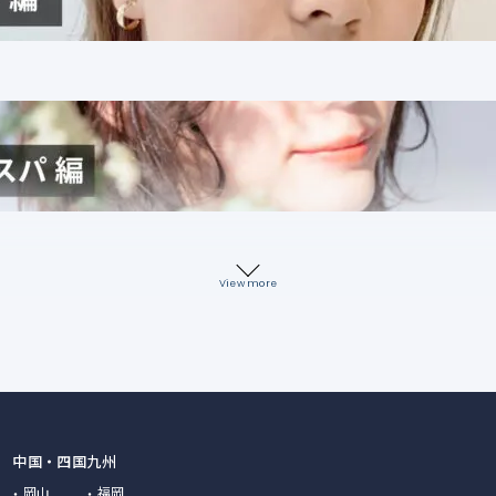
View more
中国・四国
九州
岡山
福岡