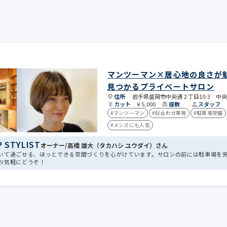
マンツーマン×居心地の良さが魅
見つかるプライベートサロン
住所
岩手県盛岡市中央通２丁目10-3 中央
カット
￥5,000
座数
スタッフ
#マンツーマン
#似合わせ重視
#駐車場完備
#メンズにも人気
P STYLIST
オーナー/高橋 雄大（タカハシ ユウダイ）さん
いて過ごせる、ほっとできる空間づくりを心がけています。サロンの前には駐車場を
お気軽にどうぞ！