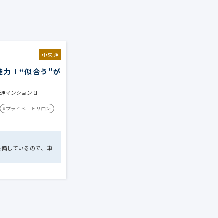
中央通
力！“似合う”が
通マンション 1F
#プライベートサロン
完備しているので、車