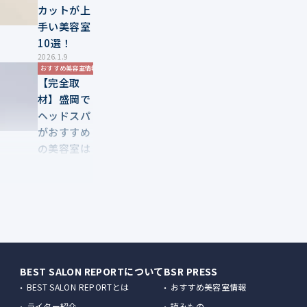
カットが上
手い美容室
10選！
2026.1.9
おすすめ美容室情報
【完全取
材】盛岡で
ヘッドスパ
がおすすめ
の美容室は
ここ！美容
ライター厳
選の9サロン
2026.1.9
おすすめ美容室情報
【完全取
材】盛岡で
髪質改善が
BEST SALON REPORTについて
BSR PRESS
人気の美容
BEST SALON REPORTとは
おすすめ美容室情報
室10サロン
ライター紹介
読みもの