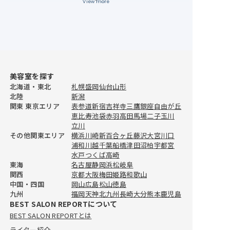
View more
美容室を探す
北海道・東北
札幌
盛岡
仙台
山形
北陸
新潟
関東 東京エリア
表参道
新宿
吉祥寺
三鷹
銀座
自由が丘
恵比寿
池袋
赤羽
高田馬場
二子玉川
立川
その他関東エリア
横浜
川崎
新百合ヶ丘
藤沢
大宮
川口
浦和
川越
千葉
船橋
津田沼
柏
宇都宮
水戸
つくば
高崎
おすすめ美容室情報
東海
名古屋
静岡
浜松
岐阜
【完全取材】柏でカラーが上手い
関西
京都
大阪
梅田
姫路
和歌山
中国・四国
岡山
広島
松山
徳島
美容室10軒
九州
福岡
天神
北九州
長崎
大分
熊本
鹿児島
2026.4.24
BEST SALON REPORTについて
BEST SALON REPORTとは
おすすめ美容室情報
【完全取材】柏でカットが上手い
ライター紹介