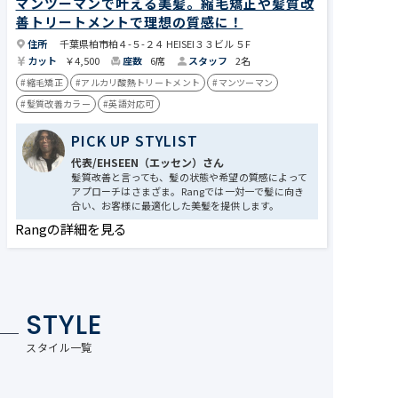
マンツーマンで叶える美髪。縮毛矯正や髪質改
善トリートメントで理想の質感に！
住所
千葉県柏市柏４-５-２４ HEISEI３３ビル ５F
カット
￥4,500
座数
6席
スタッフ
2名
#縮毛矯正
#アルカリ酸熱トリートメント
#マンツーマン
#髪質改善カラー
#英語対応可
PICK UP STYLIST
代表/EHSEEN​​（エッセン）さん
髪質改善と言っても、髪の状態や希望の質感によって
アプローチはさまざま。Rangでは一対一で髪に向き
合い、お客様に最適化した美髪を提供します。
Rangの詳細を見る
STYLE
スタイル一覧