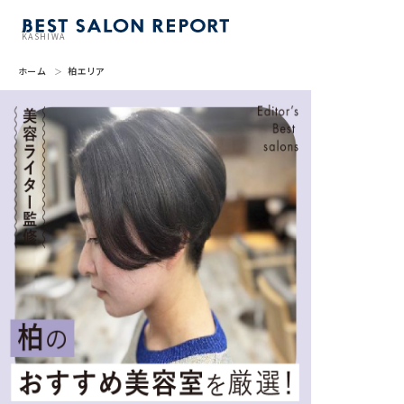
KASHIWA
ホーム
柏エリア
美容室を探す
BSR PRESS
BEST SALON REPORTとは
ライター
美容室を推薦する
掲載・取材依頼