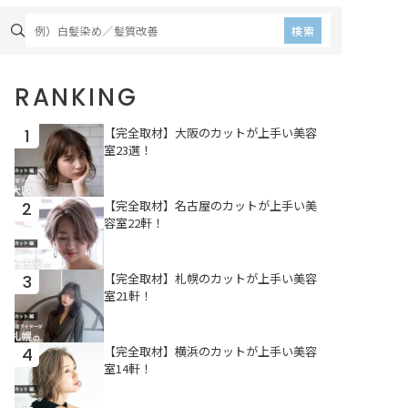
美容室も豊富で、その中に
質なプロダクトを取り揃え
はカットに定評があるとこ
たり、最先端の技術に対応
検索
ろも。今回はカットが上手
している美容室が豊富にあ
なサロンを厳選するととも
ります。今回は、美髪を目
に、スタイリングのしやす
指したい方に特におすすめ
RANKING
さやデザイン性など、各店
のサロンを厳選し、各店の
のこだわりもお伝えしま
魅力に迫りました！
す！
【完全取材】大阪のカットが上手い美容
1
室23選！
【完全取材】名古屋のカットが上手い美
2
容室22軒！
【完全取材】札幌のカットが上手い美容
3
室21軒！
【完全取材】横浜のカットが上手い美容
4
室14軒！