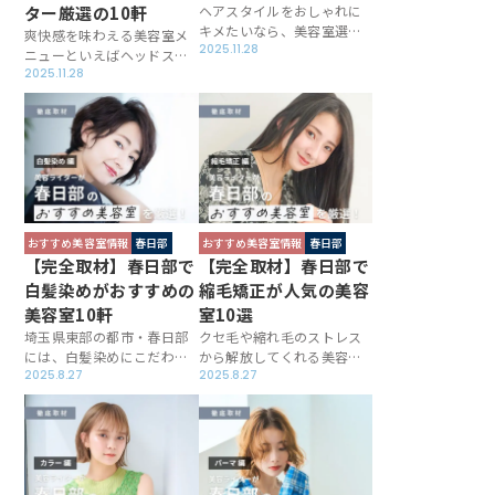
ター厳選の10軒
ヘアスタイルをおしゃれに
キメたいなら、美容室選び
爽快感を味わえる美容室メ
は妥協したくないところ。
2025.11.28
ニューといえばヘッドス
春日部にはメンズならでは
パ。春日部にも、上質なプ
2025.11.28
の悩みやメンズスタイルを
ロダクトを取り揃えたり、
深く理解しているお店が多
頭皮のツボ一つひとつを丁
いため、きっとお気に入り
寧にほぐしたりと、独自の
の一軒が見つかるはず。さ
取り組みで満足度を高めて
らに通いやすさもふまえ
くれるお店が目白押しで
て、おすすめ店を厳選しま
す。今回は、春日部でヘッ
した！
ドスパが評判のサロンを厳
選しました！
おすすめ美容室情報
春日部
おすすめ美容室情報
春日部
【完全取材】春日部で
【完全取材】春日部で
白髪染めがおすすめの
縮毛矯正が人気の美容
美容室10軒
室10選
埼玉県東部の都市・春日部
クセ毛や縮れ毛のストレス
には、白髪染めにこだわり
から解放してくれる美容室
がある美容室が充実してい
2025.8.27
メニュー・縮毛矯正。春日
2025.8.27
ます。一人ひとりの髪質に
部にも縮毛矯正を提供して
合わせて薬剤を選んでくれ
いるサロンが豊富で、各店
るところや、遊び心を持た
ならではの方法で見惚れる
せつつ染め上げてくれると
ようなサラサラストレート
ころも。今回は、すてきな
へと導いてくれます。今回