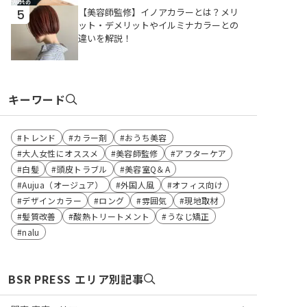
【美容師監修】イノアカラーとは？メリ
5
ット・デメリットやイルミナカラーとの
違いを解説！
キーワード
トレンド
カラー剤
おうち美容
大人女性にオススメ
美容師監修
アフターケア
白髪
頭皮トラブル
美容室Q＆A
Aujua（オージュア）
外国人風
オフィス向け
デザインカラー
ロング
雰囲気
現地取材
髪質改善
酸熱トリートメント
うなじ矯正
nalu
BSR PRESS エリア別記事