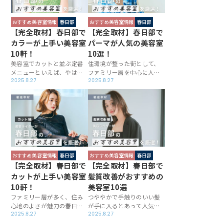
ヘアサロンに出会いたい方
は縮毛矯正の技術力の高さ
に向けて、実力店を厳選し
が自慢の美容室を厳選しま
ました。
した。
おすすめ美容室情報
春日部
おすすめ美容室情報
春日部
【完全取材】春日部で
【完全取材】春日部で
カラーが上手い美容室
パーマが人気の美容室
10軒！
10選！
美容室でカットと並ぶ定番
住環境が整った街として、
メニューといえば、やはり
ファミリー層を中心に人気
カラーではないでしょう
2025.8.27
の春日部。パーマを提供し
2025.8.27
か。この記事では、春日部
ている美容室も多く、ウェ
エリアでカラーが上手な美
ーブの出方や仕上がりの質
容室を厳選し、各店の得意
感を巧みにコントロールし
とするテイストや施術時の
てくれるお店が目白押しで
こだわりに迫りました。ヘ
す。今回は春日部でパーマ
アカラーを受けておしゃれ
が上手なサロンを厳選し、
度をアップさせたい方は必
各店の魅力を解剖しまし
見です。
た！
おすすめ美容室情報
春日部
おすすめ美容室情報
春日部
【完全取材】春日部で
【完全取材】春日部で
カットが上手い美容室
髪質改善がおすすめの
10軒！
美容室10選
ファミリー層が多く、住み
つややかで手触りのいい髪
心地のよさが魅力の春日
が手に入るとあって人気の
部。買い物施設のみならず
2025.8.27
髪質改善。春日部にも、上
2025.8.27