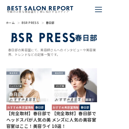
全国の上質な美容室を丁寧に紹介するメディア
ホーム
BSR PRESS
春日部
美容室を探す
春日部
BSR PRESS
春日部の美容室にて、美容師さんへのインタビューや美容業
界、トレンドなどの記事一覧です。
BEST SALON REPORTとは
ライター
美容室を推薦する
掲載・取材依頼
おすすめ美容室情報
春日部
おすすめ美容室情報
春日部
【完全取材】春日部で
【完全取材】春日部で
ヘッドスパが人気の美
メンズに人気の美容室
容室はここ！美容ライ
10選！