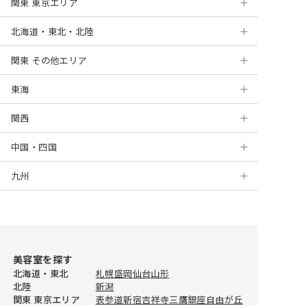
関東 東京エリア
北海道・東北・北陸
浅草
関東 その他エリア
銀座
札幌
東海
表参道
円山
神奈川
関西
麻布十番
盛岡
千葉
岐阜
横浜
中国・四国
新宿
仙台
埼玉
静岡
京都
川崎
千葉
九州
高田馬場
山形
茨城
浜松
大阪
岡山
新百合ヶ丘
船橋
大宮
上野
新潟
栃木
名古屋
梅田
広島
北九州
藤沢
津田沼
浦和
水戸
錦糸町
金沢
群馬
栄
堺
徳島
福岡
海老名
柏
川越
つくば
宇都宮
美容室を探す
自由が丘
福井
三宮
松山
天神
川口
ひたちなか
前橋
北海道・東北
札幌
盛岡
仙台
山形
北陸
新潟
蒲田
姫路
高知
佐賀
所沢
高崎
関東 東京エリア
表参道
新宿
吉祥寺
三鷹
銀座
自由が丘