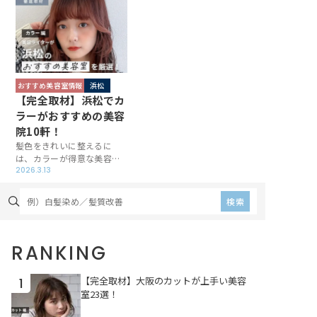
たいときには力を借りたい
が評判のお店や、地肌への
ものです。伸びてきたとき
負担を考えながら施術して
も不自然にならないよう仕
くれるお店が多く、上質な
上げてくれる美容院など、
仕上がりが期待できます。
技術力の高いお店を厳選し
とっておきのサロンを厳選
取材した内容をお届けしま
＆取材した内容をお届けし
す！
ます！
おすすめ美容室情報
浜松
【完全取材】浜松でカ
ラーがおすすめの美容
院10軒！
髪色をきれいに整えるに
は、カラーが得意な美容院
を味方につけたいもの。浜
2026.3.13
松には上質なカラーを提供
するサロンが立ち並びます
検索
が、使用している薬剤や施
術時のこだわりは各店によ
りさまざまです。そこで美
RANKING
容ライターの視点からお店
を厳選し、取材を行いまし
た！
【完全取材】大阪のカットが上手い美容
1
室23選！