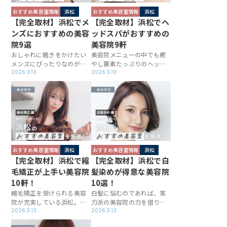
びの参考にしてみてくださ
さいね！
おすすめ美容室情報
浜松
おすすめ美容室情報
浜松
い。
【完全取材】浜松でメ
【完全取材】浜松でヘ
ンズにおすすめの美容
ッドスパがおすすめの
院9選
美容院9軒
おしゃれに磨きをかけたい
美容院メニューの中でも癒
メンズにぴったりなのが美
やし要素たっぷりのヘッド
容院。浜松にはスタイル作
2026.3.13
スパ。浜松には施術中の気
2026.3.13
りが得意なのはもちろん、
持ち良さを追求した、ヘッ
その土台ともなる頭皮ケア
ドスパが得意なお店が数多
に力を入れているお店も多
くあります。その中でも美
いです。おすすめの実力派
容ライターの視点から上質
美容院を厳選し取材を行い
なサロンを厳選し取材を行
ましたので、サロン探しに
ったので、美容院を決める
お役立てください。
際の参考にしてください。
おすすめ美容室情報
浜松
おすすめ美容室情報
浜松
【完全取材】浜松で縮
【完全取材】浜松で白
毛矯正が上手い美容院
髪染めが得意な美容院
10軒！
10選！
縮毛矯正を受けられる美容
白髪に悩むのであれば、実
院が充実している浜松。得
力派の美容院の力を借りる
意とするサロンも多いこと
2026.3.13
のがおすすめ。浜松には明
2026.3.13
から、クセの悩みを解消し
るくおしゃれな白髪カバー