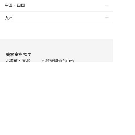
中国・四国
新宿
仙台
埼玉
静岡
京都
川崎
千葉
九州
高田馬場
山形
茨城
浜松
大阪
岡山
新百合ヶ丘
船橋
大宮
上野
新潟
栃木
名古屋
梅田
広島
北九州
藤沢
津田沼
浦和
水戸
錦糸町
金沢
群馬
栄
堺
徳島
福岡
海老名
柏
川越
つくば
宇都宮
美容室を探す
自由が丘
福井
三宮
松山
天神
川口
ひたちなか
前橋
北海道・東北
札幌
盛岡
仙台
山形
北陸
新潟
蒲田
姫路
高知
佐賀
所沢
高崎
関東 東京エリア
表参道
新宿
吉祥寺
三鷹
銀座
自由が丘
恵比寿
池袋
赤羽
高田馬場
二子玉川
二子玉川
和歌山
長崎
春日部
立川
その他関東エリア
横浜
川崎
新百合ヶ丘
藤沢
大宮
川口
恵比寿
熊本
浦和
川越
千葉
船橋
津田沼
柏
宇都宮
水戸
つくば
高崎
東海
渋谷
大分
名古屋
静岡
浜松
岐阜
関西
京都
大阪
梅田
姫路
和歌山
中国・四国
岡山
広島
松山
徳島
中野
宮崎
九州
福岡
天神
北九州
長崎
大分
熊本
鹿児島
BEST SALON REPORTについて
池袋
鹿児島