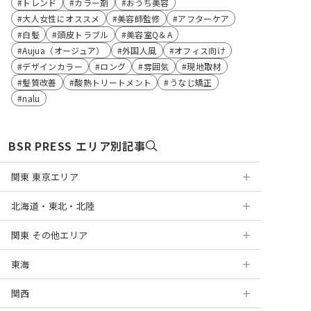
トレンド
カラー剤
おうち美容
大人女性にオススメ
美容師監修
アフターケア
白髪
頭皮トラブル
美容室Q＆A
Aujua（オージュア）
外国人風
オフィス向け
デザインカラー
ロング
雰囲気
現地取材
髪質改善
酸熱トリートメント
うなじ矯正
nalu
BSR PRESS エリア別記事
関東 東京エリア
北海道・東北・北陸
浅草
関東 その他エリア
銀座
札幌
東海
表参道
円山
神奈川
関西
麻布十番
盛岡
千葉
岐阜
横浜