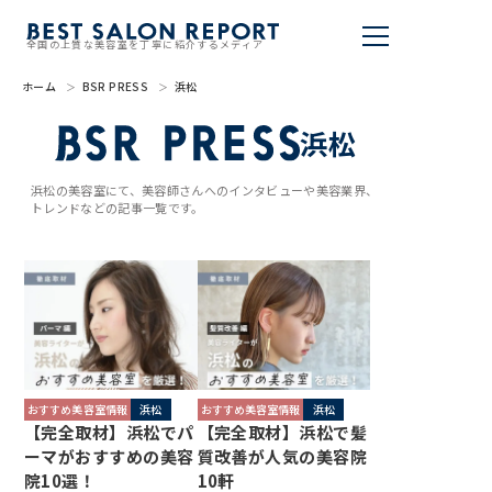
全国の上質な美容室を丁寧に紹介するメディア
ホーム
BSR PRESS
浜松
美容室を探す
浜松
BSR PRESS
浜松の美容室にて、美容師さんへのインタビューや美容業界、
トレンドなどの記事一覧です。
BEST SALON REPORTとは
ライター
美容室を推薦する
掲載・取材依頼
おすすめ美容室情報
浜松
おすすめ美容室情報
浜松
【完全取材】浜松でパ
【完全取材】浜松で髪
ーマがおすすめの美容
質改善が人気の美容院
院10選！
10軒