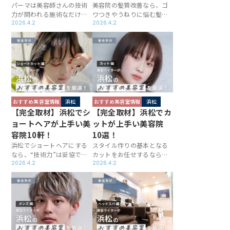
パーマは美容師さんの技術
美容院の髪質改善なら、ゴ
力が問われる施術なだけ
ワつきやうねりに悩む髪も
に、得意としている美容院
2026.4.2
見違えるようなスタイル
2026.4.2
を見つけたいもの。浜松で
へ。浜松には髪質改善に定
パーマが評判のお店を厳選
評があるサロンが揃ってい
し取材しましたが、どのサ
るため、手触りのいい髪を
ロンもおしゃれに仕上げる
作りたい方のニーズを満た
ための工夫が凝らされてい
してくれます。その中でも
ました。この記事のレポー
実力派のお店を厳選し、取
ト内容を参考にしてみてく
材したレポートをお届けし
ださい。
ます！
おすすめ美容室情報
浜松
おすすめ美容室情報
浜松
【完全取材】浜松でシ
【完全取材】浜松でカ
ョートヘアが上手い美
ットが上手い美容院
容院10軒！
10選！
浜松でショートヘアにする
スタイル作りの基本となる
なら、“技術力”は妥協でき
カットをお任せするなら、
ないポイント。実はこのエ
2026.4.2
カットが上手い美容院を選
2026.4.2
リアには、ショートヘアを
びたいもの。浜松の中で骨
得意とする美容院が数多く
格や髪質をふまえながら仕
集まっているんです。今回
上げてくれる、レベルの高
は、美容ライターの目線
いサロンを厳選しました。
で“本当にショートヘアが上
実際に取材した内容もたっ
手な美容院”を厳選して取材
ぷりとレポートするので、
しました。ぜひ、美容院選
お店選びの参考にしてくだ