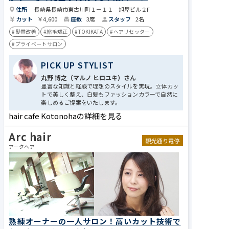
住所
長崎県長崎市東古川町１－１１ 旭屋ビル２F
カット
￥4,600
座数
3席
スタッフ
2名
#髪質改善
#縮毛矯正
#TOKIKATA
#ヘアリセッター
#プライベートサロン
PICK UP STYLIST
丸野 博之（マルノ ヒロユキ）さん
豊富な知識と経験で理想のスタイルを実現。立体カッ
トで美しく整え、白髪もファッションカラーで自然に
楽しめるご提案をいたします。
hair cafe Kotonohaの詳細を見る
Arc hair
観光通り電停
アークヘア
熟練オーナーの一人サロン！高いカット技術で