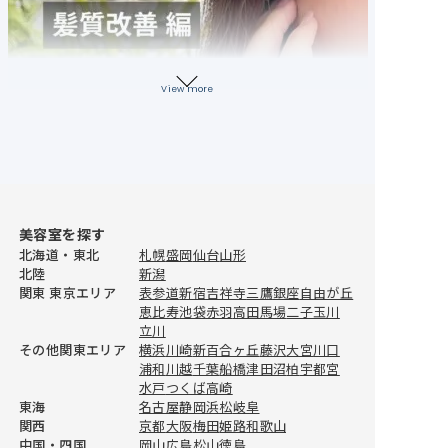
View more
美容室を探す
北海道・東北
札幌
盛岡
仙台
山形
北陸
新潟
関東 東京エリア
表参道
新宿
吉祥寺
三鷹
銀座
自由が丘
恵比寿
池袋
赤羽
高田馬場
二子玉川
立川
その他関東エリア
横浜
川崎
新百合ヶ丘
藤沢
大宮
川口
浦和
川越
千葉
船橋
津田沼
柏
宇都宮
水戸
つくば
高崎
東海
名古屋
静岡
浜松
岐阜
関西
京都
大阪
梅田
姫路
和歌山
おすすめ美容室情報
中国・四国
岡山
広島
松山
徳島
【完全取材】長崎でヘッドスパが