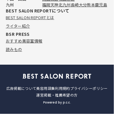
九州
福岡
天神
北九州
長崎
大分
熊本
鹿児島
おすすめの美容室10軒！
BEST SALON REPORTについて
2026.1.7
BEST SALON REPORTとは
おすすめ美容室情報
ライター紹介
【完全取材】長崎でメンズがおす
BSR PRESS
すめの美容室10選！
おすすめ美容室情報
2025.8.20
読みもの
広告掲載について
美容用語集
利用規約
プライバシーポリシー
運営
掲載・推薦希望の方
Powered by p.c.c.