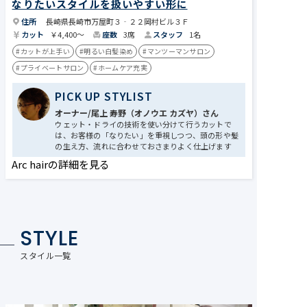
なりたいスタイルを扱いやすい形に
住所
長崎県長崎市万屋町３‐２２岡村ビル３Ｆ
カット
￥4,400～
座数
3席
スタッフ
1名
#カットが上手い
#明るい白髪染め
#マンツーマンサロン
#プライベートサロン
#ホームケア充実
PICK UP STYLIST
オーナー/尾上 寿野（オノウエ カズヤ）さん
ウェット・ドライの技術を使い分けて行うカットで
は、お客様の「なりたい」を重視しつつ、頭の形や髪
の生え方、流れに合わせておさまりよく仕上げます
Arc hairの詳細を見る
STYLE
スタイル一覧