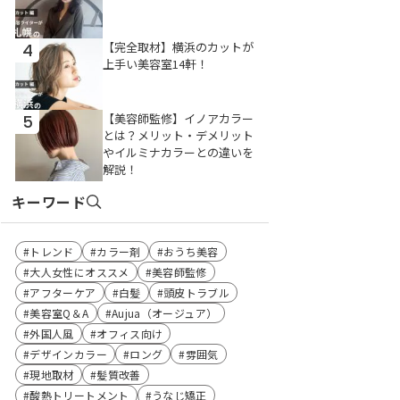
【完全取材】横浜のカットが
4
上手い美容室14軒！
【美容師監修】イノアカラー
5
とは？メリット・デメリット
やイルミナカラーとの違いを
解説！
キーワード
トレンド
カラー剤
おうち美容
大人女性にオススメ
美容師監修
アフターケア
白髪
頭皮トラブル
美容室Q＆A
Aujua（オージュア）
外国人風
オフィス向け
デザインカラー
ロング
雰囲気
現地取材
髪質改善
酸熱トリートメント
うなじ矯正