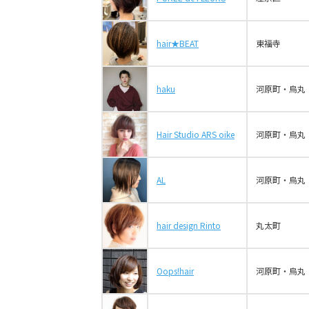
hair★BEAT
東福寺
haku
河原町・烏丸
Hair Studio ARS oike
河原町・烏丸
AL
河原町・烏丸
hair design Rinto
丸太町
Oops!hair
河原町・烏丸