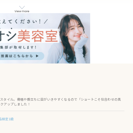
サロン レフ)
View more
 (ビファイン イーハ アヴェダ)
フトヘアースペース）
リュウ)
e (ヘアスタジオアルス オイケ)
トスタイル。骨格や顔立ちに目がいきやすくなるので「ショートこそ似合わせの真
ザイン リント)
ックアップしました！
ー)
品検定1級
 ヘアー デザイン)