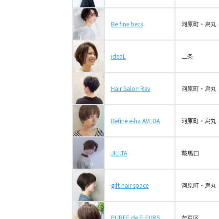
Be fine becs
河原町・烏丸
ideaL
二条
Hair Salon Rev
河原町・烏丸
Befine e-ha AVEDA
河原町・烏丸
JILI.TA
鞍馬口
gift hair space
河原町・烏丸
PUREE de FLEURS
左京区