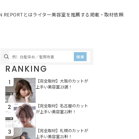
ON REPORTとは
ライター
美容室を推薦する
掲載・取材依頼
検索
RANKING
【完全取材】大阪のカットが
1
上手い美容室23選！
【完全取材】名古屋のカット
2
が上手い美容室22軒！
【完全取材】札幌のカットが
3
上手い美容室21軒！