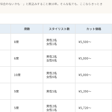
似合わないかも…」と尻込みすること数10年。そんな私でも、ここならきっとき
席数
スタイリスト数
カット価格
男性2名
8席
¥5,500〜
女性1名
男性2名
6席
¥5,000〜
女性6名
男性2名
10席
¥5,000〜
女性6名
9席
男性5名
¥5,390〜
男性2名
5席
¥5,720～
女性1名