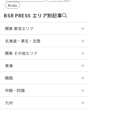
nalu
BSR PRESS エリア別記事
関東 東京エリア
北海道・東北・北陸
浅草
関東 その他エリア
銀座
札幌
東海
表参道
円山
神奈川
関西
麻布十番
盛岡
千葉
岐阜
横浜
中国・四国
新宿
仙台
埼玉
静岡
京都
川崎
千葉
九州
高田馬場
山形
茨城
浜松
大阪
岡山
新百合ヶ丘
船橋
大宮
上野
新潟
栃木
名古屋
梅田
広島
北九州
藤沢
津田沼
浦和
水戸
錦糸町
金沢
群馬
栄
堺
徳島
福岡
海老名
柏
川越
つくば
宇都宮