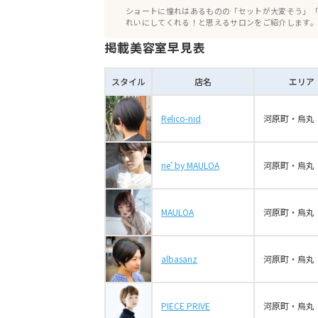
おわりに
ショートに憧れはあるものの「セットが大変そう」「
れいにしてくれる！と思えるサロンをご紹介します。
掲載美容室早見表
スタイル
店名
エリア
Relico-nid
河原町・烏丸
ne’ by MAULOA
河原町・烏丸
MAULOA
河原町・烏丸
albasanz
河原町・烏丸
PIECE PRIVE
河原町・烏丸