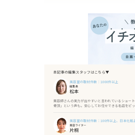
【河原町・烏丸】Hair Salon Rev (ヘアー 
【河原町・烏丸】Befine e-ha AVEDA
【鞍馬口】JILI.TA (ジリッタ)
【河原町・烏丸】gift hair space（ギ
【左京区】PUREE de FLEURS (プレ デ フ
【東福寺】hair★BEAT（ヘアービート）
本記事の編集スタッフはこちら▼
【河原町・烏丸】haku (ハク)
美容室の取材件数：1000件以上
【河原町・烏丸】Hair Studio ARS oik
編集長
松本
【河原町・烏丸】AL（アル）
美容師さんの実力が出やすいと言われているショー
【丸太町】hair design Rinto (ヘアーデ
骨頂」という声も。安心してお任せできる名店をピ
【河原町・烏丸】Oops!hair (ウップスヘア
美容室の取材件数：100件以上、日本化粧
美容ライター
【河原町・烏丸】Lino Hair Design(リノ
片桐