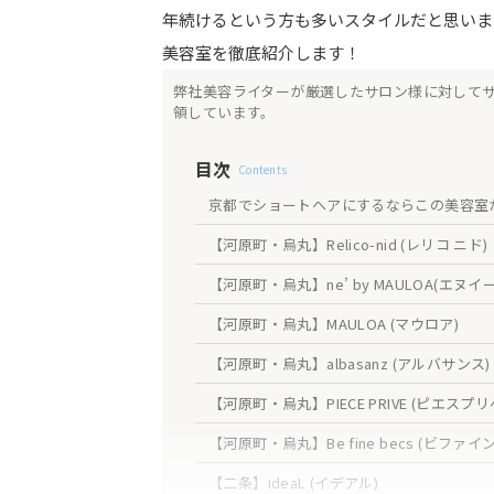
年続けるという方も多いスタイルだと思いま
美容室を徹底紹介します！
弊社美容ライターが厳選したサロン様に対して
領しています。
目次
Contents
京都でショートヘアにするならこの美容室
【河原町・烏丸】Relico-nid (レリコ ニド)
【河原町・烏丸】ne’ by MAULOA(エヌ
【河原町・烏丸】MAULOA (マウロア)
【河原町・烏丸】albasanz (アルバサンス)
【河原町・烏丸】PIECE PRIVE (ピエスプリ
【河原町・烏丸】Be fine becs (ビファイ
【二条】ideaL (イデアル)