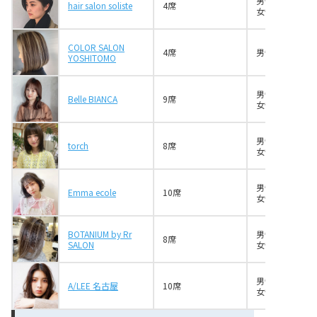
男性2名
hair salon soliste
4席
女性2名
COLOR SALON
4席
男性1名
YOSHITOMO
男性4名
Belle BIANCA
9席
女性5名
男性1名
torch
8席
女性3名
男性4名
Emma ecole
10席
女性6名
BOTANIUM by Rr
男性6名
8席
SALON
女性4名
男性2名
A/LEE 名古屋
10席
女性3名