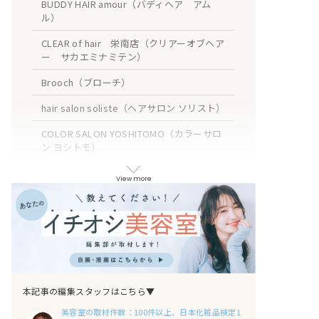
BUDDY HAIR amour（バディヘア アム
ル）
CLEAR of hair 栄南店（クリアーオブヘア
ー サカエミナミテン）
Brooch（ブローチ）
hair salon soliste（ヘアサロン ソリスト）
COLOR SALON YOSHITOMO（カラーサロ
ン ヨシトモ）
Belle BIANCA（ベルビアンカ）
View more
torch（トーチ）
Emma ecole（エマエコル）
BOTANIUM by Rr SALON（ボタニウムバイ
アールサロン）
A/LEE 名古屋（アイリー ナゴヤ）
本記事の編集スタッフはこちら▼
美容室の取材件数：100件以上、日本化粧品検定1
おわりに