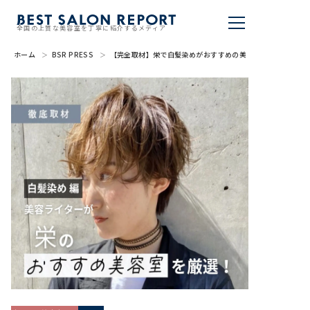
全国の上質な美容室を丁寧に紹介するメディア
ホーム
BSR PRESS
【完全取材】栄で白髪染めがおすすめの美容院10軒
美容室を探す
BSR PRESS
BEST SALON REPORTとは
ライター
美容室を推薦する
掲載・取材依頼