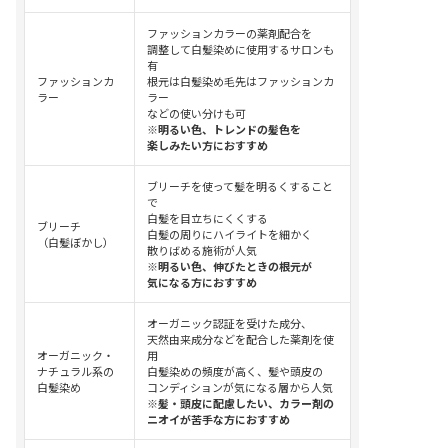
ファッションカラーの薬剤配合を
調整して白髪染めに使用するサロンも
有
ファッションカ
根元は白髪染め毛先はファッションカ
ラー
ラー
などの使い分けも可
※明るい色、トレンドの髪色を
楽しみたい方におすすめ
ブリーチを使って髪を明るくすること
で
白髪を目立ちにくくする
ブリーチ
白髪の周りにハイライトを細かく
（白髪ぼかし）
散りばめる施術が人気
※明るい色、伸びたときの根元が
気になる方におすすめ
オーガニック認証を受けた成分、
天然由来成分などを配合した薬剤を使
オーガニック・
用
ナチュラル系の
白髪染めの頻度が高く、髪や頭皮の
白髪染め
コンディションが気になる層から人気
※髪・頭皮に配慮したい、カラー剤の
ニオイが苦手な方におすすめ