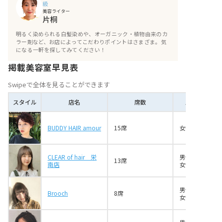
級
美容ライター
片桐
明るく染められる白髪染めや、オーガニック・植物由来のカ
ラー剤など、お店によってこだわりポイントはさまざま。気
になる一軒を探してみてください！
掲載美容室早見表
Swipeで全体を見ることができます
スタイル
店名
席数
スタイリスト
BUDDY HAIR amour
15席
女性6名
CLEAR of hair 栄
男性2名
13席
南店
女性5名
男性1名
Brooch
8席
女性2名