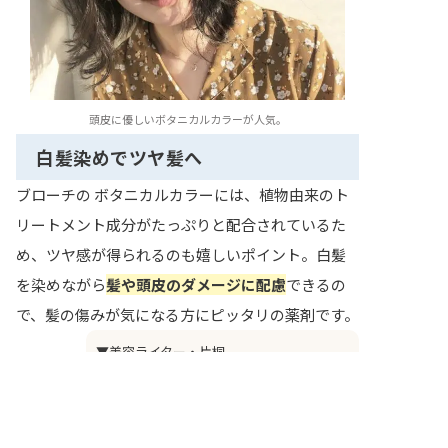
頭皮に優しいボタニカルカラーが人気。
白髪染めでツヤ髪へ
ブローチの ボタニカルカラーには、植物由来のト
リートメント成分がたっぷりと配合されているた
め、ツヤ感が得られるのも嬉しいポイント。白髪
を染めながら
髪や頭皮のダメージに配慮
できるの
で、髪の傷みが気になる方にピッタリの薬剤です。
▼美容ライター・片桐
インナーカラーやハイライトなどのデザイ
ンカラーが得意なブローチ。比較的若い世
代からの支持が高いサロンですが、高度な
カラー技術で、白髪染めにもあなたの理想