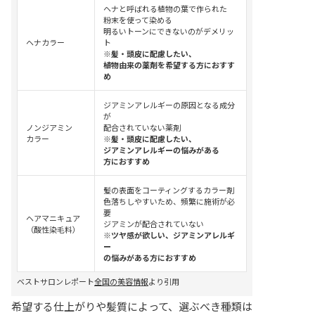
ヘナと呼ばれる植物の葉で作られた
粉末を使って染める
明るいトーンにできないのがデメリッ
ヘナカラー
ト
※髪・頭皮に配慮したい、
植物由来の薬剤を希望する方におすす
め
ジアミンアレルギーの原因となる成分
が
ノンジアミン
配合されていない薬剤
カラー
※髪・頭皮に配慮したい、
ジアミンアレルギーの悩みがある
方におすすめ
髪の表面をコーティングするカラー剤
色落ちしやすいため、頻繁に施術が必
要
ヘアマニキュア
ジアミンが配合されていない
（酸性染毛料）
※ツヤ感が欲しい、ジアミンアレルギ
ー
の悩みがある方におすすめ
ベストサロンレポート
全国の美容情報
より引用
希望する仕上がりや髪質によって、選ぶべき種類は