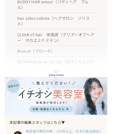
BUDDY HAIR amour（バディヘア アム
ル）
hair salon soliste（ヘアサロン ソリス
ト）
CLEAR of hair 栄南店（クリアーオブヘア
ー サカエミナミテン）
Brooch（ブローチ）
BOTANIUM by Rr SALON（ボタニウムバイ
アールサロン）
View more
torch（トーチ）
Emma ecole（エマエコル）
A/LEE 名古屋（アイリー ナゴヤ）
COLOR SALON YOSHITOMO（カラーサロ
ン ヨシトモ）
本記事の編集スタッフはこちら▼
Belle BIANCA（ベルビアンカ）
美容室の取材件数：100件以上、日本化粧品検定1