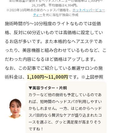
栄の美容室が提供するヘッドスパメニューの価格帯は 1,000円〜
26,354円、平均価格は4,994円。
※2023年10月時点の栄のヘッドスパ価格を、
ホットペッパービュー
ティー
を元に当社が独自に作成
施術時間が5～10分程度のライトなものでは低価
格、反対に60分近いものでは高価格に設定してい
るお店が多いです。また本格的なヘアエステであ
ったり、美容機器と組み合わせているものなど、こ
だわった内容になるほど価格はアップします。
なお、この記事でご紹介している厳選サロンの施
術料金は、
1,100円〜11,000円
です。※上図参照
▼美容ライター・片桐
カラーなど他の施術も予定しているのであ
れば、短時間のヘッドスパが利用しやすい
かもしれません。一方、はじめからヘッド
スパ目的なら贅沢なケアが盛り込まれたコ
ースを選ぶと、グッと満足度が高まりそう
ですね！