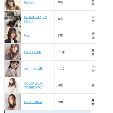
男性1名
Brooch
8席
女性2名
BOTANIUM by Rr
男性6名
8席
SALON
女性4名
男性1名
torch
8席
女性3名
男性4名
Emma ecole
10席
女性6名
男性2名
A/LEE 名古屋
10席
女性3名
COLOR SALON
4席
男性1名
YOSHITOMO
男性4名
Belle BIANCA
9席
女性5名