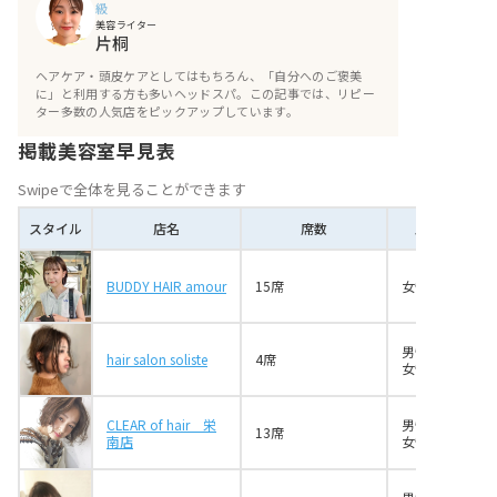
級
おわりに
美容ライター
片桐
ヘアケア・頭皮ケアとしてはもちろん、「自分へのご褒美
に」と利用する方も多いヘッドスパ。この記事では、リピー
ター多数の人気店をピックアップしています。
掲載美容室早見表
Swipeで全体を見ることができます
スタイル
店名
席数
スタイリスト
BUDDY HAIR amour
15席
女性6名
男性2名
hair salon soliste
4席
女性2名
CLEAR of hair 栄
男性2名
13席
南店
女性5名