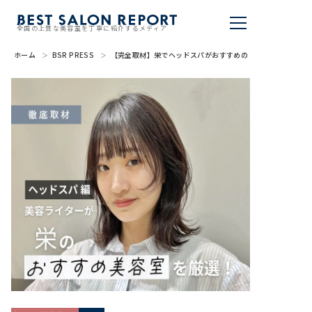
全国の上質な美容室を丁寧に紹介するメディア
ホーム
BSR PRESS
【完全取材】栄でヘッドスパがおすすめの美容院10選
美容室を探す
BSR PRESS
BEST SALON REPORTとは
ライター
美容室を推薦する
掲載・取材依頼