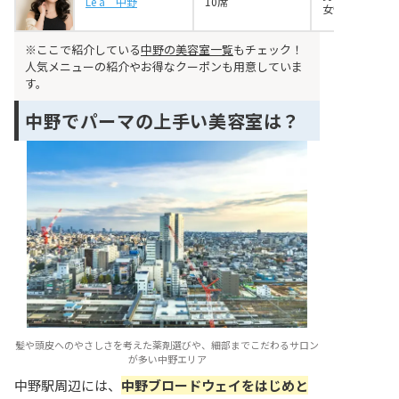
Le'a 中野
10席
女性4名
※ここで紹介している
中野の美容室一覧
もチェック！
人気メニューの紹介やお得なクーポンも用意していま
す。
中野でパーマの上手い美容室は？
髪や頭皮へのやさしさを考えた薬剤選びや、細部までこだわるサロン
が多い中野エリア
中野駅周辺には、
中野ブロードウェイをはじめと