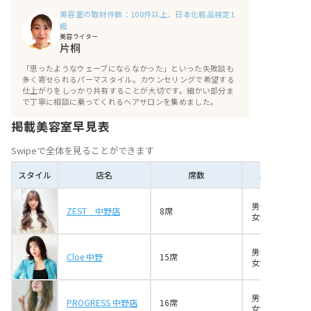
美容室の取材件数：100件以上、日本化粧品検定1
級
美容ライター
片桐
「思ったようなウェーブにならなかった」といった失敗談も
多く寄せられるパーマスタイル。カウンセリングで希望する
仕上がりをしっかり共有することが大切です。細かい部分ま
で丁寧に相談に乗ってくれるヘアサロンを集めました。
掲載美容室早見表
Swipeで全体を見ることができます
スタイル
店名
席数
スタイリスト
男性1名
ZEST 中野店
8席
女性8名
男性8名
Cloe 中野
15席
女性5名
男性2名
PROGRESS 中野店
16席
女性5名