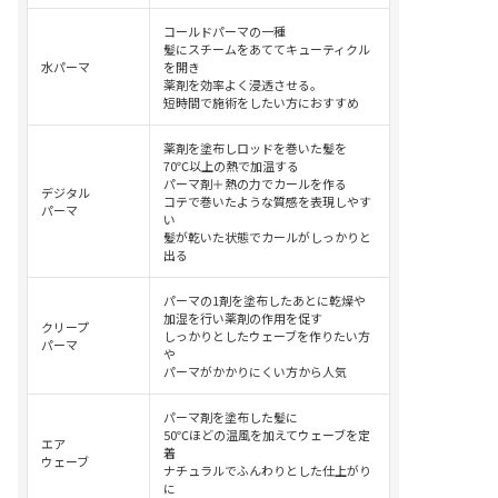
コールドパーマの一種
髪にスチームをあててキューティクル
水パーマ
を開き
薬剤を効率よく浸透させる。
短時間で施術をしたい方におすすめ
薬剤を塗布しロッドを巻いた髪を
70℃以上の熱で加温する
パーマ剤＋熱の力でカールを作る
デジタル
コテで巻いたような質感を表現しやす
パーマ
い
髪が乾いた状態でカールがしっかりと
出る
パーマの1剤を塗布したあとに乾燥や
加湿を行い薬剤の作用を促す
クリープ
しっかりとしたウェーブを作りたい方
パーマ
や
パーマがかかりにくい方から人気
パーマ剤を塗布した髪に
50℃ほどの温風を加えてウェーブを定
エア
着
ウェーブ
ナチュラルでふんわりとした仕上がり
に