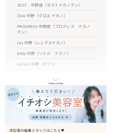
ZEST 中野店（ゼストナカノテン）
Cloe 中野（クロエ ナカノ）
PROGRESS 中野店（プログレス ナカノ
テン）
rex 中野（レックスナカノ）
little 中野（リトル ナカノ）
potato 中野（ポテト）
amble luxe 中野（アンブル リュクス ナカ
ノ）
View more
AUBE HAIR bell 中野店（オーブ ヘア
ー ベル ナカノテン）
KIRIKA 中野（キリカ）
Le'a 中野（レア ナカノ）
おわりに
本記事の編集スタッフはこちら▼