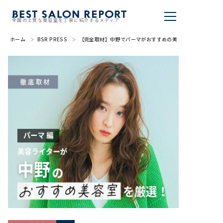
全国の上質な美容室を丁寧に紹介するメディア
ホーム
BSR PRESS
【完全取材】中野でパーマがおすすめの美容室10選
美容室を探す
BSR PRESS
BEST SALON REPORTとは
ライター
美容室を推薦する
掲載・取材依頼