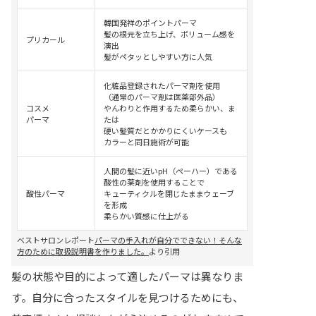
韓国発祥のポイントパーマ
髪の根元を立ち上げ、ボリューム感を
プリカール
演出
髪がペタッとしやすい方に人気
化粧品登録されたパーマ剤を使用
（通常のパーマ剤は医薬部外品）
コスメ
やんわりと作用するため柔らかい、ま
パーマ
たは
硬い髪質だとかかりにくいケースも
カラーと同日施術が可能
人間の髪に近いpH（ペーハー）である
酸性の薬剤を使用することで
酸性パーマ
キューティクルを閉じたままウェーブ
を形成
柔らかい質感に仕上がる
ベストサロンレポート
パーマの手入れが自分でできない！そんな
方のために取扱説明書を作りました。
より引用
髪の状態や目的によって適したパーマは異なりま
す。自分に合ったスタイルを見つけるためにも、