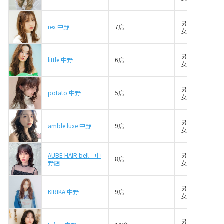
男性6名
rex 中野
7席
女性3名
男性4名
little 中野
6席
女性3名
男性2名
potato 中野
5席
女性5名
男性4名
amble luxe 中野
9席
女性2名
AUBE HAIR bell 中
男性4名
8席
野店
女性3名
男性7名
KIRIKA 中野
9席
女性6名
男性5名