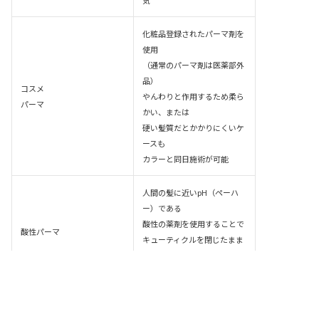
化粧品登録されたパーマ剤を
使用
（通常のパーマ剤は医薬部外
品）
コスメ
やんわりと作用するため柔ら
パーマ
かい、または
硬い髪質だとかかりにくいケ
ースも
カラーと同日施術が可能
人間の髪に近いpH（ペーハ
ー）である
酸性の薬剤を使用することで
酸性パーマ
キューティクルを閉じたまま
ウェーブを形成
柔らかい質感に仕上がる
続いて、スタイル別にスタイリングの仕方をご説