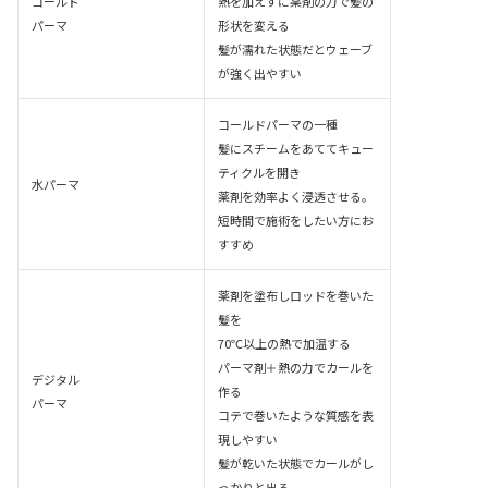
コールド
熱を加えずに薬剤の力で髪の
パーマ
形状を変える
髪が濡れた状態だとウェーブ
が強く出やすい
コールドパーマの一種
髪にスチームをあててキュー
ティクルを開き
水パーマ
薬剤を効率よく浸透させる。
短時間で施術をしたい方にお
すすめ
薬剤を塗布しロッドを巻いた
髪を
70℃以上の熱で加温する
パーマ剤＋熱の力でカールを
デジタル
作る
パーマ
コテで巻いたような質感を表
現しやすい
髪が乾いた状態でカールがし
っかりと出る