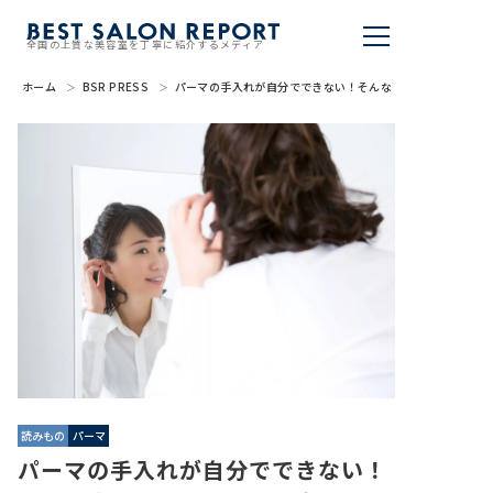
全国の上質な美容室を丁寧に紹介するメディア
ホーム
BSR PRESS
パーマの手入れが自分でできない！そんな方のために取扱説
美容室を探す
BSR PRESS
BEST SALON REPORTとは
ライター
美容室を推薦する
掲載・取材依頼
読みもの
パーマ
パーマの手入れが自分でできない！