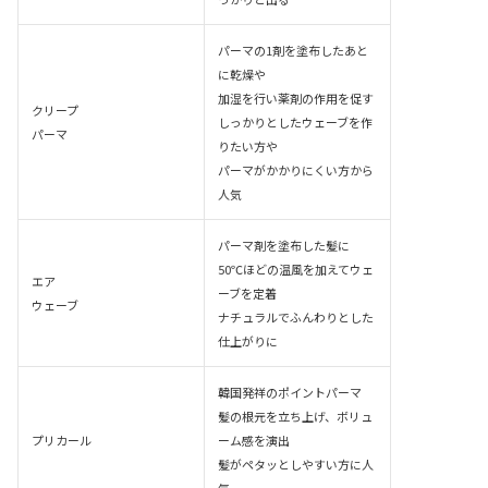
パーマの1剤を塗布したあと
に乾燥や
加湿を行い薬剤の作用を促す
クリープ
しっかりとしたウェーブを作
パーマ
りたい方や
パーマがかかりにくい方から
人気
パーマ剤を塗布した髪に
50℃ほどの温風を加えてウェ
エア
ーブを定着
ウェーブ
ナチュラルでふんわりとした
仕上がりに
韓国発祥のポイントパーマ
髪の根元を立ち上げ、ボリュ
プリカール
ーム感を演出
髪がペタッとしやすい方に人
気