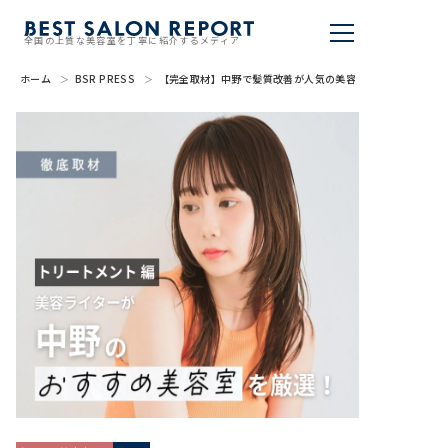
全国の上質な美容室を丁寧に紹介するメディア
ホーム
BSR PRESS
【完全取材】中野で髪質改善が人気の美容室10選！
美容室を探す
BSR PRESS
BEST SALON REPORTとは
ライター
美容室を推薦する
掲載・取材依頼