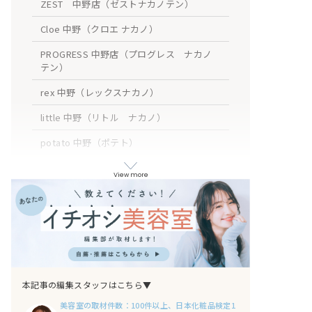
ZEST 中野店（ゼストナカノテン）
Cloe 中野（クロエ ナカノ）
PROGRESS 中野店（プログレス ナカノ
テン）
rex 中野（レックスナカノ）
little 中野（リトル ナカノ）
potato 中野（ポテト）
amble luxe 中野（アンブル リュクス ナカ
View more
ノ）
AUBE HAIR bell 中野店（オーブ ヘア
ー ベル ナカノテン）
KIRIKA 中野（キリカ）
Le'a 中野（レア ナカノ）
本記事の編集スタッフはこちら▼
おわりに
美容室の取材件数：100件以上、日本化粧品検定1