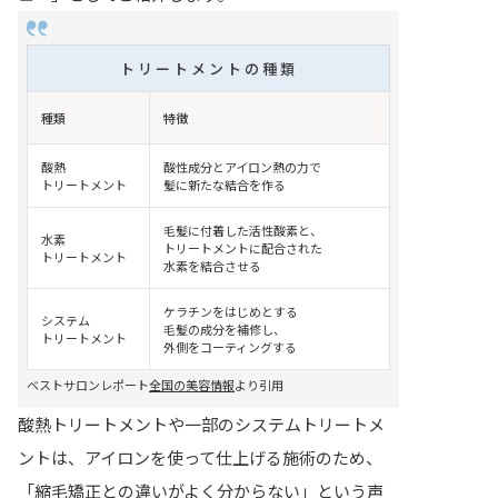
トリートメントの種類
種類
特徴
酸熱
酸性成分とアイロン熱の力で
トリートメント
髪に新たな結合を作る
毛髪に付着した活性酸素と、
水素
トリートメントに配合された
トリートメント
水素を結合させる
ケラチンをはじめとする
システム
毛髪の成分を補修し、
トリートメント
外側をコーティングする
ベストサロンレポート
全国の美容情報
より引用
酸熱トリートメントや一部のシステムトリートメ
ントは、アイロンを使って仕上げる施術のため、
「縮毛矯正との違いがよく分からない」という声