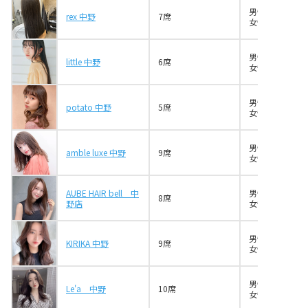
男性6名
rex 中野
7席
女性3名
男性4名
little 中野
6席
女性3名
男性2名
potato 中野
5席
女性5名
男性4名
amble luxe 中野
9席
女性2名
AUBE HAIR bell 中
男性4名
8席
野店
女性3名
男性7名
KIRIKA 中野
9席
女性6名
男性5名
Le'a 中野
10席
女性4名