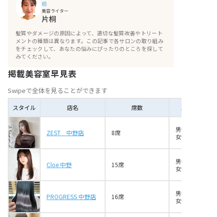
級
美容ライター
片桐
髪質やダメージの原因によって、適切な髪質改善やトリート
メントの種類は異なります。この記事で各サロンの取り組み
をチェックして、あなたの悩みにぴったりのところを探して
みてください。
掲載美容室早見表
Swipeで全体を見ることができます
スタイル
店名
席数
スタイリスト
男性1名
ZEST 中野店
8席
女性8名
男性8名
Cloe 中野
15席
女性5名
男性2名
PROGRESS 中野店
16席
女性5名