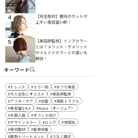
【完全取材】横浜のカットが
4
上手い美容室14軒！
【美容師監修】イノアカラー
5
とは？メリット・デメリット
やイルミナカラーとの違いを
解説！
キーワード
トレンド
カラー剤
おうち美容
大人女性にオススメ
美容師監修
アフターケア
白髪
頭皮トラブル
美容室Q＆A
Aujua（オージュア）
外国人風
オフィス向け
デザインカラー
ロング
雰囲気
現地取材
髪質改善
酸熱トリートメント
うなじ矯正