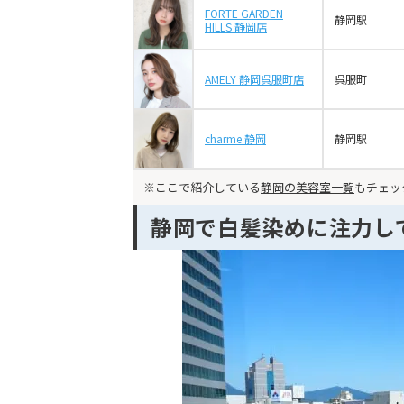
FORTE GARDEN
静岡駅
HILLS 静岡店
AMELY 静岡呉服町店
呉服町
charme 静岡
静岡駅
※ここで紹介している
静岡の美容室一覧
もチェッ
静岡で白髪染めに注力し