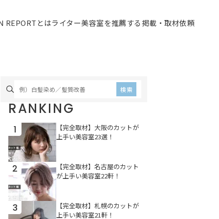
ON REPORTとは
ライター
美容室を推薦する
掲載・取材依頼
検索
RANKING
【完全取材】大阪のカットが
1
上手い美容室23選！
【完全取材】名古屋のカット
2
が上手い美容室22軒！
【完全取材】札幌のカットが
3
上手い美容室21軒！