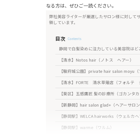
なる方は、ぜひご一読ください。
弊社美容ライターが厳選したサロン様に対して
領しています。
目次
Contents
静岡で白髪染めに注力している美容院はど
【清水】Notos hair（ノトス ヘアー）
【駿府城公園】private hair salon 
【清水】FORTE 清水草薙店（フォルテ
【葵区】五感鷹匠 髪の診療所（ゴカンタ
【新静岡】hair salon glad+（ヘアー
【静岡駅】WELCA hairworks（ウェル
【静岡駅】warme（ワルム）
【静岡駅】FORTE GARDEN HILLS 