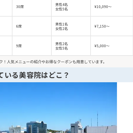
男性4名
30席
¥10,090～
女性5名
男性1名
6席
¥7,150～
女性2名
男性2名
9席
¥5,000～
女性5名
ク！人気メニューの紹介やお得なクーポンも用意しています。
ている美容院はどこ？