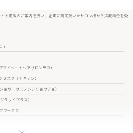
サイト掲載のご案内を行い、企画に賛同頂いたサロン様から掲載料金を受
こ？
moyu（プライベートヘアサロンモユ）
 シミズクサナギテン）
カジョウ カミノシンリョウジョ）
サロングラッドプラス）
カヘアワークス）
静岡店（フォルテ ガーデン ヒルズ）