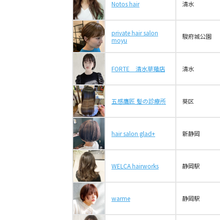
Notos hair
清水
private hair salon
駿府城公園
moyu
FORTE 清水草薙店
清水
五感鷹匠 髪の診療所
葵区
hair salon glad+
新静岡
WELCA hairworks
静岡駅
warme
静岡駅