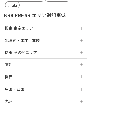
nalu
BSR PRESS エリア別記事
関東 東京エリア
北海道・東北・北陸
浅草
関東 その他エリア
銀座
札幌
東海
表参道
円山
神奈川
関西
麻布十番
盛岡
千葉
岐阜
横浜
中国・四国
新宿
仙台
埼玉
静岡
京都
川崎
千葉
九州
高田馬場
山形
茨城
浜松
大阪
岡山
新百合ヶ丘
船橋
大宮
上野
新潟
栃木
名古屋
梅田
広島
北九州
藤沢
津田沼
浦和
水戸
錦糸町
金沢
群馬
栄
堺
徳島
福岡
海老名
柏
川越
つくば
宇都宮