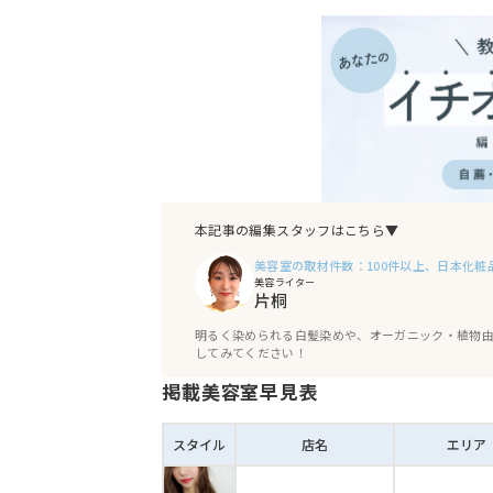
【呉服町】AMELY 静岡呉服町店（エメリ
【静岡駅】charme 静岡（シャルムシズオ
おわりに
本記事の編集スタッフはこちら▼
美容室の取材件数：100件以上、日本化粧
美容ライター
片桐
明るく染められる白髪染めや、オーガニック・植物
してみてください！
掲載美容室早見表
スタイル
店名
エリア