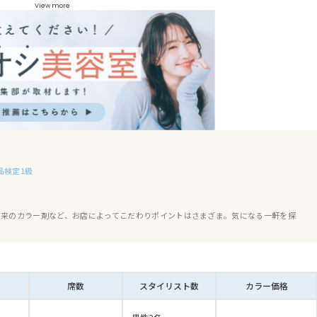
View more
ーシズオカゴフクチョウテン）
カ）
品検定1級
由来のカラー剤など、お店によってこだわりポイントはさまざま。気になる一軒を探
席数
スタイリスト数
カラー価格