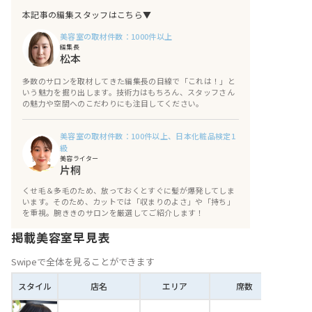
サンドウ）
本記事の編集スタッフはこちら▼
【表参道】Cocoon 表参道 (コクーン オ
美容室の取材件数：1000件以上
モテサンドウ)
編集長
松本
【原宿】PlusLounge (プルースラウンジ)
多数のサロンを取材してきた編集長の目線で「これは！」と
おわりに
いう魅力を掘り出します。技術力はもちろん、スタッフさん
の魅力や空間へのこだわりにも注目してください。
美容室の取材件数：100件以上、日本化粧品検定1
級
美容ライター
片桐
くせ毛＆多毛のため、放っておくとすぐに髪が爆発してしま
います。そのため、カットでは「収まりのよさ」や「持ち」
を重視。腕ききのサロンを厳選してご紹介します！
掲載美容室早見表
Swipeで全体を見ることができます
スタイル
店名
エリア
席数