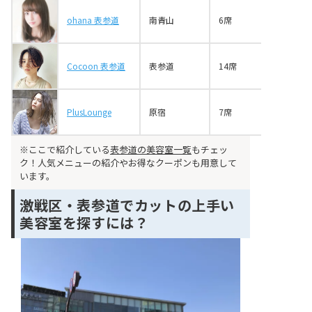
ohana 表参道
南青山
6席
Cocoon 表参道
表参道
14席
PlusLounge
原宿
7席
※ここで紹介している
表参道の美容室一覧
もチェッ
ク！人気メニューの紹介やお得なクーポンも用意して
います。
激戦区・表参道でカットの上手い
美容室を探すには？