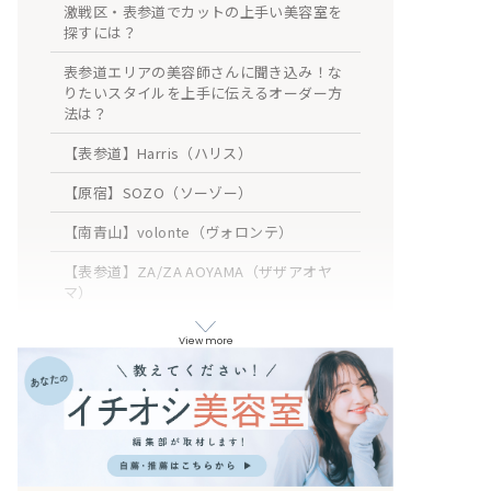
激戦区・表参道でカットの上手い美容室を
探すには？
表参道エリアの美容師さんに聞き込み！な
りたいスタイルを上手に伝えるオーダー方
法は？
【表参道】Harris（ハリス）
【原宿】SOZO（ソーゾー）
【南青山】volonte（ヴォロンテ）
【表参道】ZA/ZA AOYAMA（ザザアオヤ
マ）
【表参道】TROA（トロア）
View more
【青山】studio Teo（スタジオ テオ）
【南青山】KAINO 南青山店（カイノ ミナ
ミアオヤマテン）
【南青山】ohana 表参道（オハナ オモテ