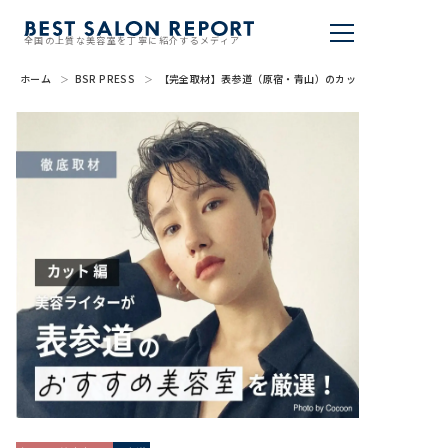
全国の上質な美容室を丁寧に紹介するメディア
ホーム
BSR PRESS
【完全取材】表参道（原宿・青山）のカットが上手い美容室1
美容室を探す
BSR PRESS
BEST SALON REPORTとは
ライター
美容室を推薦する
掲載・取材依頼