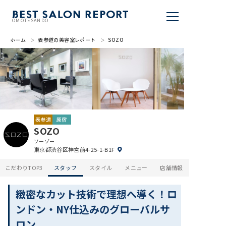
OMOTESANDO
ホーム
表参道の美容室レポート
SOZO
美容室を探す
BSR PRESS
BEST SALON REPORTとは
表参道
原宿
ライター
SOZO
ソーゾー
美容室を推薦する
東京都渋谷区神宮前4-25-1-B1F
こだわりTOP3
スタッフ
スタイル
メニュー
店舗情報
掲載・取材依頼
緻密なカット技術で理想へ導く！ロ
ンドン・NY仕込みのグローバルサ
ロン