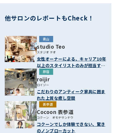
他サロンのレポートもCheck！
青山
studio Teo
スタジオ テオ
女性オーナーによる、キャリア10年
以上のスタイリストのみが担当する
大人のための美容室
原宿
roijir
ロイジー
こだわりのアンティーク家具に囲ま
れた上質な癒し空間
表参道
Cocoon 表参道
コクーン オモテサンドウ
コクーンでしか体験できない、驚き
のノンブローカット