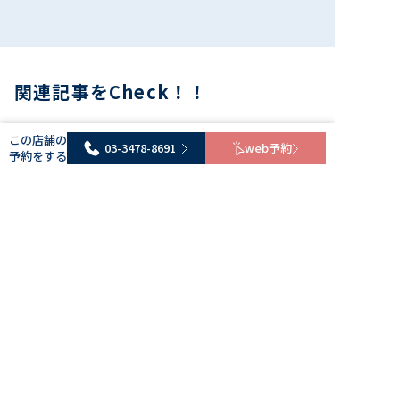
関連記事をCheck！！
この店舗の
03-3478-8691
web予約
予約をする
おすすめ美容室情報
【完全取材】表参道（原宿・青
山）のカットが上手い美容室10
選！
2026.6.29
おすすめ美容室情報
【完全取材】表参道（原宿・青
山）のカラーが上手い美容室を
厳選紹介！
2026.6.29
おすすめ美容室情報
【完全取材】表参道（原宿・青