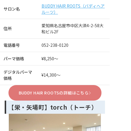
BUDDY HAIR ROOTS（バディヘア
サロン名
ルーツ）
愛知県名古屋市中区大須4-2-58大
住所
和ビル2F
電話番号
052-238-0120
パーマ価格
¥8,250～
デジタルパーマ
¥14,300～
価格
BUDDY HAIR ROOTSの詳細はこちら
【栄・矢場町】torch（トーチ）