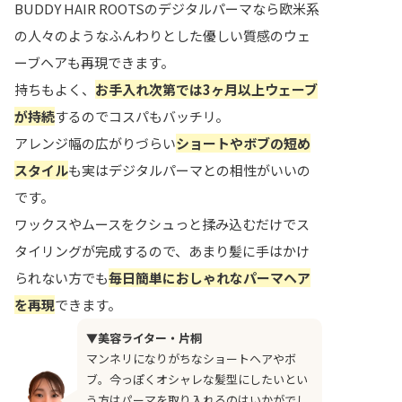
BUDDY HAIR ROOTSのデジタルパーマなら欧米系
の人々のようなふんわりとした優しい質感のウェ
ーブヘアも再現できます。
持ちもよく、
お手入れ次第では3ヶ月以上ウェーブ
が持続
するのでコスパもバッチリ。
アレンジ幅の広がりづらい
ショートやボブの短め
スタイル
も実はデジタルパーマとの相性がいいの
です。
ワックスやムースをクシュっと揉み込むだけでス
タイリングが完成するので、あまり髪に手はかけ
られない方でも
毎日簡単におしゃれなパーマヘア
を再現
できます。
▼美容ライター・片桐
マンネリになりがちなショートヘアやボ
ブ。今っぽくオシャレな髪型にしたいとい
う方はパーマを取り入れるのはいかがでし