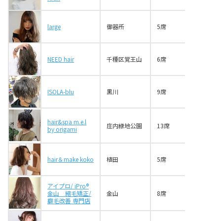
【御器所】BUDDY HAIR Leap（バディヘア
リープ）
large
御器所
5席
【本山】TARRYTABLE (タリーテーブル)
【栄・矢場町】Brooch（ブローチ）
NEED hair
千種区覚王山
6席
おわりに
ISOLA-blu
黒川
9席
hair&spa m.e.l
庄内緑地公園
13席
by origami
hair＆make koko
植田
5席
アイプロ/ iPro®︎
金山 縮毛矯正/
金山
8席
癖毛改善 専門店