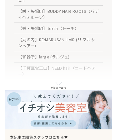
【栄・矢場町】BUDDY HAIR ROOTS（バデ
ィヘアルーツ）
【栄・矢場町】torch（トーチ）
【丸の内】RE:MARUSAN HAIR (リ マルサ
ンヘアー)
【御器所】large (ラルジュ)
【千種区覚王山】NEED hair（ニードヘア
ー）
【黒川】ISOLA-blu (イソラブル)
View more
【庄内緑地公園】hair&spa m.e.l by
origami (ヘアーアンドスパ メル バイオ
リガミ)
【植田】hair＆make koko (ヘアメイク コ
コ)
【金山】アイプロ/ iPro®︎ 金山 縮毛矯正/
本記事の編集スタッフはこちら▼