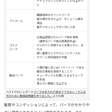
ナチュラルでふんわりとした仕上がり
に
韓国発祥のポイントパーマ
髪の根元を立ち上げ、ボリューム感を
プリカール
演出
髪がペタッとしやすい方に人気
化粧品登録されたパーマ剤を使用
（通常のパーマ剤は医薬部外品）
コスメ
やんわりと作用するため柔らかい、ま
パーマ
たは
硬い髪質だとかかりにくいケースも
カラーと同日施術が可能
人間の髪に近いpH（ペーハー）である
酸性の薬剤を使用することで
酸性パーマ
キューティクルを閉じたままウェーブ
を形成
柔らかい質感に仕上がる
ベストサロンレポート
パーマの手入れが自分でできない！そんな
方のために取扱説明書を作りました。
より引用
髪質やコンディションによって、パーマがかかりや