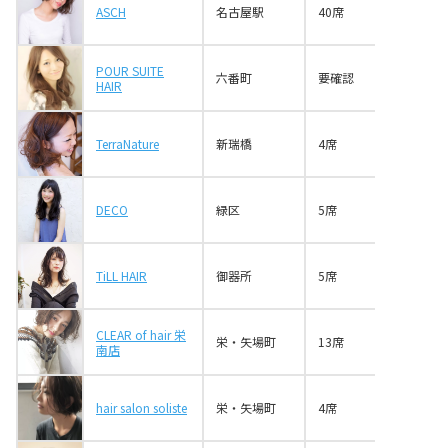
ASCH
名古屋駅
40席
POUR SUITE
六番町
要確認
HAIR
TerraNature
新瑞橋
4席
DECO
緑区
5席
TiLL HAIR
御器所
5席
CLEAR of hair 栄
栄・矢場町
13席
南店
hair salon soliste
栄・矢場町
4席