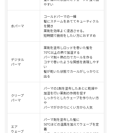
やすい
コールドパーマの一種
髪にスチームをあててキューティクル
水パーマ
を開き
薬剤を効率よく浸透させる。
短時間で施術をしたい方におすすめ
薬剤を塗布しロッドを巻いた髪を
70℃以上の熱で加温する
パーマ剤＋熱の力でカールを作る
デジタル
コテで巻いたような質感を表現しやす
パーマ
い
髪が乾いた状態でカールがしっかりと
出る
パーマの1剤を塗布したあとに乾燥や
加湿を行い薬剤の作用を促す
クリープ
しっかりとしたウェーブを作りたい方
パーマ
や
パーマがかかりにくい方から人気
パーマ剤を塗布した髪に
50℃ほどの温風を加えてウェーブを定
エア
着
ウェーブ