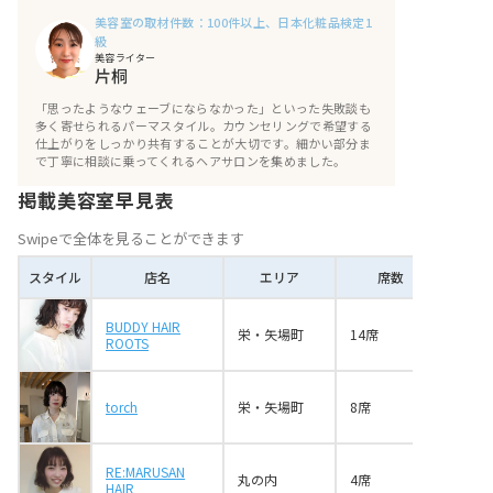
癖毛改善 専門店 (アイプロ カナヤマ)
美容室の取材件数：100件以上、日本化粧品検定1
級
【名古屋駅】ASCH (アッシュ)
美容ライター
片桐
【六番町】POUR SUITE HAIR（プールスィ
「思ったようなウェーブにならなかった」といった失敗談も
ートヘア）
多く寄せられるパーマスタイル。カウンセリングで希望する
仕上がりをしっかり共有することが大切です。細かい部分ま
【新瑞橋】TerraNature (テラナチュレ)
で丁寧に相談に乗ってくれるヘアサロンを集めました。
【緑区】DECO (デコ)
掲載美容室早見表
【御器所】TiLL HAIR (ティルヘアー)
Swipeで全体を見ることができます
【栄・矢場町】CLEAR of hair 栄南店（ク
スタイル
店名
エリア
席数
リアーオブヘアー サカエミナミテン）
BUDDY HAIR
【栄・矢場町】hair salon soliste（ヘアサ
栄・矢場町
14席
ROOTS
ロン ソリスト）
【名古屋駅】PATH coupe de beautè (パー
torch
栄・矢場町
8席
ス クープデュボーテ)
【一社】CLEAR of hair 一社店（クリアー
オブヘアー イッシャテン）
RE:MARUSAN
丸の内
4席
HAIR