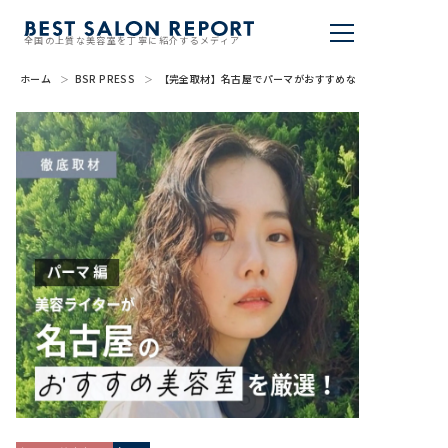
全国の上質な美容室を丁寧に紹介するメディア
ホーム
BSR PRESS
【完全取材】名古屋でパーマがおすすめな美容室21軒！
美容室を探す
BSR PRESS
BEST SALON REPORTとは
ライター
美容室を推薦する
掲載・取材依頼