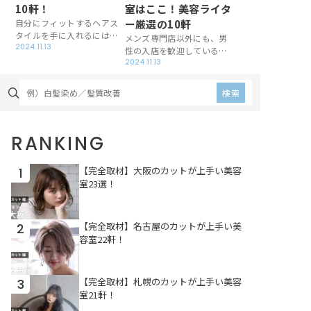
10軒！
室はここ！美容ライタ
自分にフィットするヘアス
ー厳選の10軒
タイルを手に入れるには、
メンズ専門店以外にも、男
カットが上手い美容室にお
2024.11.13
性の入店を歓迎している美
任せしたいもの。佐賀で腕
容室は多いです。佐賀でメ
2024.11.13
が確かなサロンを厳選＆取
ンズが足を運びやすいよう
材したところ、かわいく＆
に工夫を凝らしているお店
検索
かっこよく仕上げるための
を、この記事では厳選し紹
工夫が盛り沢山でした。す
介しています。メンズなら
てきなお店に出会いたい方
ではのかっこよさを引き出
は、ぜひご一読ください。
RANKING
せるよう、熱意を持って取
り組んでいるお店ばかりで
す！
【完全取材】大阪のカットが上手い美容
1
室23選！
【完全取材】名古屋のカットが上手い美
2
容室22軒！
【完全取材】札幌のカットが上手い美容
3
室21軒！