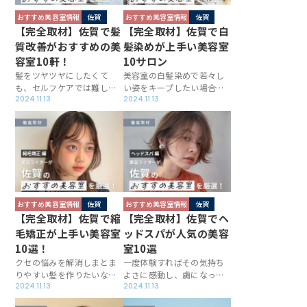
おすすめ美容室情報
佐賀
おすすめ美容室情報
佐賀
【完全取材】佐賀で髪
【完全取材】佐賀で白
質改善がおすすめの美
髪染めが上手い美容室
容室10軒！
10サロン
髪をツヤツヤにしたくて
美容室の白髪染めで若々し
も、セルフケアでは難しい
い姿をキープしたい場合、
もの。佐賀の美容室には髪
2024.11.13
お店選びが肝心です。佐賀
2024.11.13
質改善に力を入れていると
でおしゃれを楽しめるよう
ころも多く、あなたに合う
な白髪染めを提案してくれ
薬剤や方法で髪のコンディ
るサロンを、この記事では
ションを整えてくれます。
厳選し取材しました。ぜひ
ワンランク上の髪質改善を
実力店に足を運び、ワンラ
実施しているお店を厳選＆
ンク上のヘアスタイルを手
取材したこの記事をご一読
に入れてください。
ください。
おすすめ美容室情報
佐賀
おすすめ美容室情報
佐賀
【完全取材】佐賀で縮
【完全取材】佐賀でヘ
毛矯正が上手い美容室
ッドスパが人気の美容
10選！
室10選
クセの悩みを解消しまとま
一度体験すればその気持ち
りやすい髪を作りたいな
よさに感動し、虜になって
ら、美容室の縮毛矯正がお
2024.11.13
しまう方も多い美容室のヘ
2024.11.13
すすめ。佐賀できれいなス
ッドスパ。佐賀でヘッドス