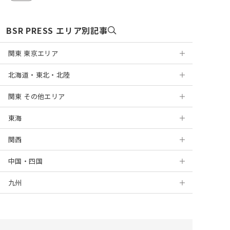
BSR PRESS エリア別記事
関東 東京エリア
北海道・東北・北陸
浅草
関東 その他エリア
銀座
札幌
東海
表参道
円山
神奈川
関西
麻布十番
盛岡
千葉
岐阜
横浜
中国・四国
新宿
仙台
埼玉
静岡
京都
川崎
千葉
九州
高田馬場
山形
茨城
浜松
大阪
岡山
新百合ヶ丘
船橋
大宮
上野
新潟
栃木
名古屋
梅田
広島
北九州
藤沢
津田沼
浦和
水戸
錦糸町
金沢
群馬
栄
堺
徳島
福岡
海老名
柏
川越
つくば
宇都宮