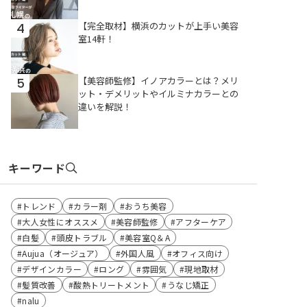
【完全取材】横浜のカットが上手い美容
4
室14軒！
【美容師監修】イノアカラーとは？メリ
5
ット・デメリットやイルミナカラーとの
違いを解説！
キーワード
トレンド
カラー剤
おうち美容
大人女性にオススメ
美容師監修
アフターケア
白髪
頭皮トラブル
美容室Q＆A
Aujua（オージュア）
外国人風
オフィス向け
デザインカラー
ロング
雰囲気
現地取材
髪質改善
酸熱トリートメント
うなじ矯正
nalu