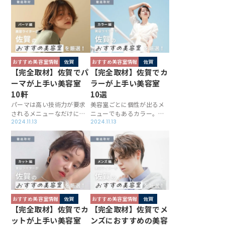
トレートに導いてくれるお
パが上手なお店を厳選＆取
店を選び抜き、さらに取材
材したところ、各店ならで
で施術のこだわりなどを伺
はの方法でお客様の満足度
いました。この記事を参考
を高めていました！ぜひこ
に、安心してお任せできる
の記事を参考に、リフレッ
サロンを見つけてくださ
シュできる一軒を見つけて
い。
ください。
おすすめ美容室情報
佐賀
おすすめ美容室情報
佐賀
【完全取材】佐賀でパ
【完全取材】佐賀でカ
ーマが上手い美容室
ラーが上手い美容室
10軒
10選
パーマは高い技術力が要求
美容室ごとに個性が出るメ
されるメニューなだけに、
ニューでもあるカラー。佐
美容室選びは慎重に行いた
2024.11.13
賀にはカラーを得意として
2024.11.13
いもの。佐賀でパーマに定
いるお店が多く、薬剤を豊
評があるお店を厳選し取材
富に用意したり、最旬な色
しましたが、髪質や理想の
味に仕上げてくれたりと、
スタイルに合わせて薬剤を
独自の取り組みを行ってい
チョイスしたり、巧みにア
ます。この記事ではハイレ
イロンをコントロールして
ベルなサロンを厳選＆取材
くれるサロンばかりでし
したので、お店選びにお役
た！
立てください。
おすすめ美容室情報
佐賀
おすすめ美容室情報
佐賀
【完全取材】佐賀でカ
【完全取材】佐賀でメ
ットが上手い美容室
ンズにおすすめの美容