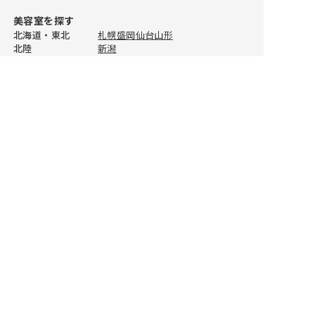
美容室を探す
自由が丘
福井
三宮
松山
天神
川口
ひたちなか
前橋
北海道・東北
札幌
盛岡
仙台
山形
北陸
新潟
蒲田
姫路
高知
佐賀
所沢
高崎
関東 東京エリア
表参道
新宿
吉祥寺
三鷹
銀座
自由が丘
恵比寿
池袋
赤羽
高田馬場
二子玉川
二子玉川
和歌山
長崎
春日部
立川
その他関東エリア
横浜
川崎
新百合ヶ丘
藤沢
大宮
川口
恵比寿
熊本
浦和
川越
千葉
船橋
津田沼
柏
宇都宮
水戸
つくば
高崎
東海
渋谷
大分
名古屋
静岡
浜松
岐阜
関西
京都
大阪
梅田
姫路
和歌山
中国・四国
岡山
広島
松山
徳島
中野
宮崎
九州
福岡
天神
北九州
長崎
大分
熊本
鹿児島
BEST SALON REPORTについて
池袋
鹿児島
BEST SALON REPORTとは
赤羽
ライター紹介
BSR PRESS
北千住
おすすめ美容室情報
読みもの
八王子