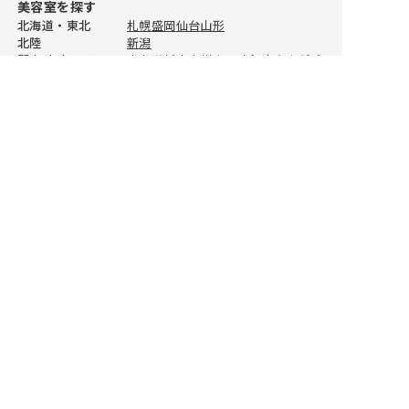
美容室を探す
自由が丘
福井
三宮
松山
天神
川口
ひたちなか
前橋
北海道・東北
札幌
盛岡
仙台
山形
北陸
新潟
蒲田
姫路
高知
佐賀
所沢
高崎
関東 東京エリア
表参道
新宿
吉祥寺
三鷹
銀座
自由が丘
恵比寿
池袋
赤羽
高田馬場
二子玉川
二子玉川
和歌山
長崎
春日部
立川
その他関東エリア
横浜
川崎
新百合ヶ丘
藤沢
大宮
川口
恵比寿
熊本
浦和
川越
千葉
船橋
津田沼
柏
宇都宮
水戸
つくば
高崎
東海
渋谷
大分
名古屋
静岡
浜松
岐阜
関西
京都
大阪
梅田
姫路
和歌山
中国・四国
岡山
広島
松山
徳島
中野
宮崎
九州
福岡
天神
北九州
長崎
大分
熊本
鹿児島
BEST SALON REPORTについて
池袋
鹿児島
BEST SALON REPORTとは
赤羽
ライター紹介
BSR PRESS
北千住
おすすめ美容室情報
読みもの
八王子
立川