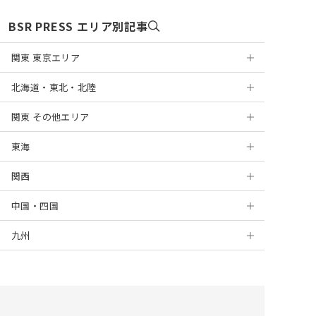
BSR PRESS エリア別記事
関東 東京エリア
北海道・東北・北陸
浅草
関東 その他エリア
銀座
札幌
東海
表参道
円山
神奈川
関西
麻布十番
盛岡
千葉
岐阜
横浜
中国・四国
新宿
仙台
埼玉
静岡
京都
川崎
千葉
九州
高田馬場
山形
茨城
浜松
大阪
岡山
新百合ヶ丘
船橋
大宮
上野
新潟
栃木
名古屋
梅田
広島
北九州
藤沢
津田沼
浦和
水戸
錦糸町
金沢
群馬
栄
堺
徳島
福岡
海老名
柏
川越
つくば
宇都宮