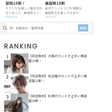
容院10軒！
美容院10軒
サラツヤな美しい髪を作れ
金沢でヘッドスパが得意な
るとあって、美容院メニュ
美容院をお探しではありま
ーの中でも人気の髪質改
2026.6.4
せんか？毛穴の汚れ除去に
2026.3.3
善。金沢でも提供している
もリフレッシュにも役立つ
お店は多いですが、せっか
ヘッドスパですが、サロン
検索
く試すのなら髪の状態に合
ごとに施術方法や使用する
ったケアを施してくれるサ
スパ剤は異なります。おす
ロンにお任せしたいもので
すめサロンを厳選して取材
RANKING
す。そこでおすすめの美容
したこの記事を、美容院選
院を厳選し、取材を行いま
びにお役立てください！
した！
【完全取材】大阪のカットが上手い美容
1
室23選！
【完全取材】名古屋のカットが上手い美
2
容室22軒！
【完全取材】札幌のカットが上手い美容
3
室20軒！