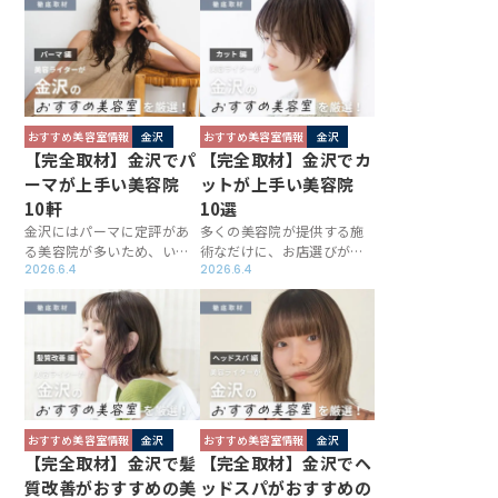
店が多くあり、巧みなテク
厳選しました。一軒一軒取
ニックで白髪をカバーして
材を行ったところ、髪質や
くれます。その中でも実力
骨格に合うスタイルを提案
派なサロンを厳選し取材を
するのはもちろん、髪や頭
実施！この記事にまとめた
皮の悩みに応じたケアにも
のでご一読ください。
こだわっているサロンばか
りでした！
おすすめ美容室情報
金沢
おすすめ美容室情報
金沢
【完全取材】金沢でパ
【完全取材】金沢でカ
ーマが上手い美容院
ットが上手い美容院
10軒
10選
金沢にはパーマに定評があ
多くの美容院が提供する施
る美容院が多いため、いつ
術なだけに、お店選びが難
ものヘアに物足りなさを感
2026.6.4
しいカット。金沢でもほと
2026.6.4
じているなら利用してはい
んどのサロンで受けられま
かがでしょうか？一口にパ
すが、せっかく利用するな
ーマといっても得意なテイ
ら技術力の高い美容院にお
ストや施術時のこだわりは
任せしたいですよね。そこ
各店で異なるため、美容ラ
で美容ライターがイチオシ
イターがおすすめのお店を
のお店を厳選＆取材したこ
厳選し、取材も実施しまし
の記事をご一読ください！
た！
おすすめ美容室情報
金沢
おすすめ美容室情報
金沢
【完全取材】金沢で髪
【完全取材】金沢でヘ
質改善がおすすめの美
ッドスパがおすすめの