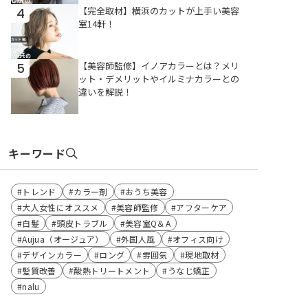
【完全取材】横浜のカットが上手い美容
4
室14軒！
【美容師監修】イノアカラーとは？メリ
5
ット・デメリットやイルミナカラーとの
違いを解説！
キーワード
トレンド
カラー剤
おうち美容
大人女性にオススメ
美容師監修
アフターケア
白髪
頭皮トラブル
美容室Q＆A
Aujua（オージュア）
外国人風
オフィス向け
デザインカラー
ロング
雰囲気
現地取材
髪質改善
酸熱トリートメント
うなじ矯正
nalu