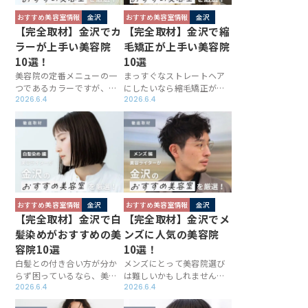
おすすめ美容室情報
金沢
おすすめ美容室情報
金沢
【完全取材】金沢でカ
【完全取材】金沢で縮
ラーが上手い美容院
毛矯正が上手い美容院
10選！
10選
美容院の定番メニューの一
まっすぐなストレートヘア
つであるカラーですが、金
にしたいなら縮毛矯正がお
沢には施術に定評があるサ
2026.6.4
すすめで、金沢にも技術力
2026.6.4
ロンが揃っています。デザ
に自信のある美容院が多い
インカラーが得意・仕上が
です。自然な雰囲気に仕上
りの手触りにこだわってい
げたり、完成後の手触りに
るなどお店ごとに持ち味は
こだわるワンランク上のサ
異なるため、この記事では
ロンだけをこの記事では厳
おすすめのサロンを厳選
選。取材で得た各店の情報
し、取材を行いました！
も丸ごとレポートします！
おすすめ美容室情報
金沢
おすすめ美容室情報
金沢
【完全取材】金沢で白
【完全取材】金沢でメ
髪染めがおすすめの美
ンズに人気の美容院
容院10選
10選！
白髪との付き合い方が分か
メンズにとって美容院選び
らず困っているなら、美容
は難しいかもしれません
院に足を運びましょう。金
2026.6.4
が、ベストサロンレポート
2026.6.4
沢には白髪染めが得意なお
が金沢でおすすめのお店を