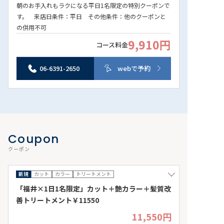
朝のお手入れもラクになる平日1名限定の特別クーポンで
す。 来店日条件：平日 その他条件：他のクーポンと
の併用不可
9,910円
コース料金
06-6391-2650
webで予約
Coupon
クーポン
新規
カット
カラー
トリートメント
「福井×1日1名限定」カット＋艶カラー＋髪質改
善トリートメント￥11550
11,550円
平日限定・1日1名さまだけの特別プランです★たっぷり