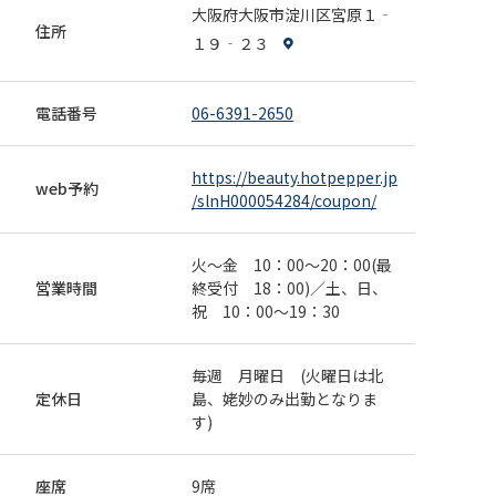
14,080円
大阪府大阪市淀川区宮原１‐
【東三国/新大阪】最高の透明感と抜け感を出せる、
住所
MOSAIQUEこだわりの外国人風シースルーカラー。カット
１９‐２３
とトリートメントもついて、より柔らかい質感とツヤ感に
06-6391-2650
webで予約
☆※ブリーチや塗り分けは別料金 来店日条件：平日
電話番号
06-6391-2650
その他条件：他のクーポンと併用は出来ません。
新規
カット
カラー
トリートメント
【うるツヤで綺麗にしたい】☆カット＋カラー＋
https://beauty.hotpepper.jp
極潤トリートメント￥12.760
web予約
/slnH000054284/coupon/
12,760円
【東三国/新大阪】艶や保湿・補修にこだわった上質カラ
ー★カラーの色持ちを良くしてくれるトリートメント付
火～金 10：00～20：00(最
きで嬉しい♪髪質に合わせたオーダートリートメントで
06-6391-2650
webで予約
営業時間
終受付 18：00)／土、日、
す☆￥15.4400→￥12.320 来店日条件：平日 その他条
祝 10：00～19：30
件：他のクーポンと併用は出来ません。
新規
カット
カラー
【平日限定】キレイに素敵に☆カット＋極潤カラ
毎週 月曜日 (火曜日は北
ー￥12,650→￥10120
定休日
島、姥妙のみ出勤となりま
す)
10,120円
【東三国/新大阪】キレイに素敵になれる特別クーポン！
艶や保湿・補修にこだわった上質カラーと似合わせにこ
だわったカット。どちらも自信を持っておススメ☆ 来店
06-6391-2650
webで予約
座席
9席