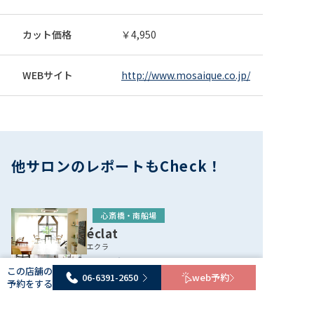
日条件：平日 その他条件：他のクーポンと併用は出来
ません。
新規
カット
パーマ
カット価格
￥4,950
【平日限定】素敵に変身☆カット＋うるふわパー
マ￥12,650→￥10120
WEBサイト
http://www.mosaique.co.jp/
10,120円
素敵にきれいに変われる特別クーポンです！艶や保湿・補
修にこだわった上質パーマと似合わせにこだわったカッ
ト。どちらも自信を持っておススメ☆ 来店日条件：平
06-6391-2650
webで予約
日 その他条件：他のクーポンと併用は出来ません。
新規
カット
パーマ
トリートメント
他サロンのレポートもCheck！
【No.１☆自信あり】カット+パーマ+最高峰トリ
ートメント￥18150→￥14520
14,520円
【東三国/新大阪】モザイク人気NO１★贅沢スチームトリ
心斎橋・南船場
ートメント☆一度体感するとやめられない大人気のメニ
éclat
ューです☆自信をもっておすすめします★ 来店日条件：
06-6391-2650
エクラ
webで予約
平日 その他条件：他のクーポンと併用は出来ません。
大人女性の髪質の悩みはカットで解
この店舗の
決！丁寧＆ゆったり施術で美しい髪
06-6391-2650
web予約
予約をする
新規
トリートメント
へ。
心斎橋・南船場
【TOKIO】 7step トリートメント
enn