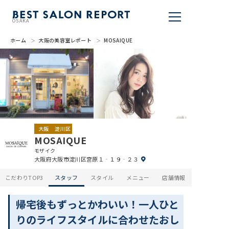
OSAKA
ホーム
大阪の美容室レポート
MOSAIQUE
美容室を探す
BSR PRESS
BEST SALON REPORTとは
ライター
大阪
淀川区
MOSAIQUE
美容室を推薦する
モザイク
大阪府大阪市淀川区宮原１‐１９‐２３
掲載・取材依頼
こだわりTOP3
スタッフ
スタイル
メニュー
店舗情報
帰宅後もずっとかわいい！一人ひと
りのライフスタイルに合わせたおし