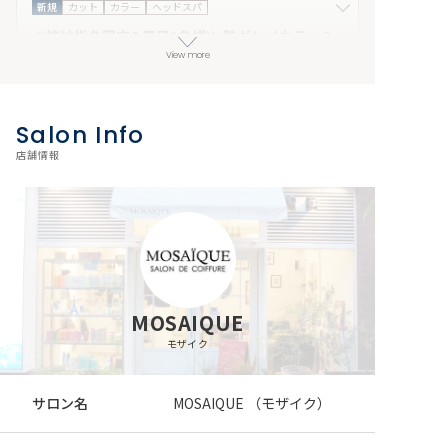
新規
カット
カラー
ヘッドスパ
≪姥妙指名限定&平日1名様≫ 艶グレイカラー＆
頭皮美容ヘッドスパ&カット無料
View more
11,880円
大人女性のための美髪ケアコース。艶感のあるグレイカラ
ーと頭皮美容スパで、今の髪はもちろん未来の髪にもア
Salon Info
プローチ！只今、キャンペーンでカット無料
06-6391-2650
webで予約
店舗情報
★￥20,350→￥14,850 来店日条件：指定なし
新規
カット
カラー
トリートメント
【No.１☆自信あり】カット+カラー+最高峰トリ
ートメント￥17600→￥14080
14,080円
【東三国/新大阪】モザイク人気NO１★贅沢トリートメン
ト☆一度体感するとやめられない大人気のメニューです☆
MOSAIQUE
自信をもっておすすめします★ 来店日条件：平日 その
06-6391-2650
webで予約
他条件：他のクーポンと併用は出来ません。
モザイク
新規
カット
カラー
トリートメント
サロン名
MOSAIQUE （モザイク）
【こだわりカラー】カット+シースルーカラー+ト
リートメント￥17600→￥14080