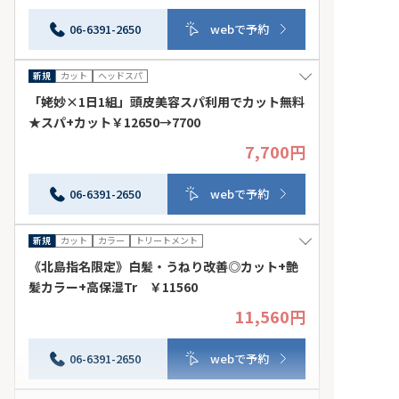
の美容成分を補給しながら艶髪に導きます。白髪やダメー
ジでお悩みの方におすすめです。 来店日条件：平日 そ
06-6391-2650
webで予約
の他条件：他のクーポンとの併用不可
新規
カット
ヘッドスパ
「姥妙×1日1組」頭皮美容スパ利用でカット無料
★スパ+カット￥12650→7700
7,700円
平日限定・ご新規様1日1名だけの特別プランです★頭皮
美容ヘッドスパご利用で似合わせカットを無料でご提
供。是非、スパを体験していただきたいので特別なコース
06-6391-2650
webで予約
をご用意致しました！！！ 来店日条件：平日 その他
条件：他のクーポンとの併用不可
新規
カット
カラー
トリートメント
《北島指名限定》白髪・うねり改善◎カット+艶
髪カラー+高保湿Tr ￥11560
11,560円
白髪・うねり・広がり・パサつきなど、年齢とともに変わ
る髪のお悩みに◎髪質に合わせたカラーと高保湿トリー
トメントで、まとまりやすく自然な艶髪へ導きます。大人
06-6391-2650
webで予約
女性の方におすすめです！ 来店日条件：指定なし そ
の他条件：併用不可