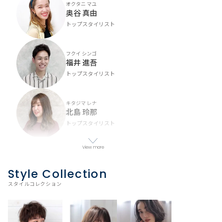
オクタニ マユ
奥谷 真由
トップスタイリスト
フクイ シンゴ
福井 進吾
トップスタイリスト
キタジマ レナ
北島 玲那
トップスタイリスト
View more
バミョウ アリサ
姥妙 有沙​​
Style Collection
スタイリスト
スタイルコレクション