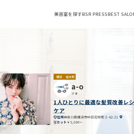
美容室を探す
BSR PRESS
BEST SAL
横浜
桜木町
a-o
アオ
1人ひとりに最適な髪質改善レ
ケア
住所
神奈川県横浜市中区花咲町２-62-21
カット
￥5,500～