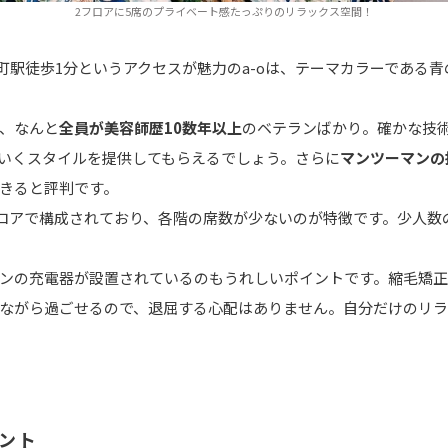
2フロアに5席のプライベート感たっぷりのリラックス空間！
木町駅徒歩1分というアクセスが魅力のa-oは、テーマカラーである
、なんと
全員が美容師歴10数年以上
のベテランばかり。確かな技
いくスタイルを提供してもらえるでしょう。さらに
マンツーマンの
きると評判です。
2フロアで構成されており、各階の席数が少ないのが特徴です。少人数
フォンの充電器が設置されているのもうれしいポイントです。縮毛矯
しみながら過ごせるので、退屈する心配はありません。自分だけのリ
ント