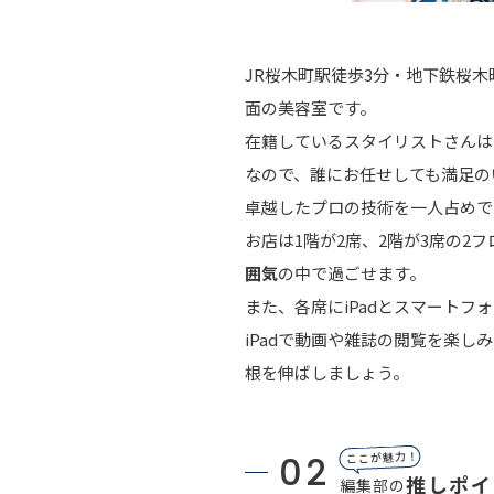
JR桜木町駅徒歩3分・地下鉄桜
面の美容室です。
在籍しているスタイリストさんは
なので、誰にお任せしても満足の
卓越したプロの技術を一人占めで
お店は1階が2席、2階が3席の
囲気
の中で過ごせます。
また、各席にiPadとスマート
iPadで動画や雑誌の閲覧を楽
根を伸ばしましょう。
02
ここが魅力！
推しポイ
編集部の