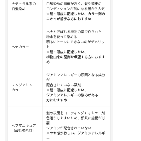
ナチュラル系の
白髪染めの頻度が高く、髪や頭皮の
白髪染め
コンディションが気になる層から人気
※髪・頭皮に配慮したい、カラー剤の
ニオイが苦手な方におすすめ
ヘナと呼ばれる植物の葉で作られた
粉末を使って染める
明るいトーンにできないのがデメリッ
ヘナカラー
ト
※髪・頭皮に配慮したい、
植物由来の薬剤を希望する方におすす
め
ジアミンアレルギーの原因となる成分
が
ノンジアミン
配合されていない薬剤
カラー
※髪・頭皮に配慮したい、
ジアミンアレルギーの悩みがある
方におすすめ
髪の表面をコーティングするカラー剤
色落ちしやすいため、頻繁に施術が必
要
ヘアマニキュア
ジアミンが配合されていない
（酸性染毛料）
※ツヤ感が欲しい、ジアミンアレルギ
ー