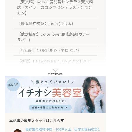
【天文館】KAINO 鹿児島センテラス天文館
店（カイノ カゴシマセンテラステンモン
カン）
【鹿児島中央駅】kirim (キリム)
【武之橋駅】color lover鹿児島店(カラー
ラバー)
【谷山駅】NERO UNO（ネロ ウノ）
【宇宿】Hair&Make Rin（ヘアアンドメイ
ク リン）
View more
【荒田八幡駅】SCENE（シーン）
【南鹿児島駅】attrait（アトレ）
【伊敷】ROMAN YAKATA CINQ（ロマン
ヤカタ サンク）
【川内駅】MAKA(マカ)
本記事の編集スタッフはこちら▼
おわりに
美容室の取材件数：100件以上、日本化粧品検定1