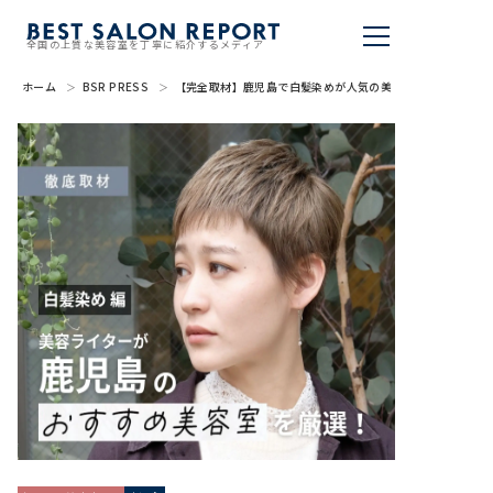
全国の上質な美容室を丁寧に紹介するメディア
ホーム
BSR PRESS
【完全取材】鹿児島で白髪染めが人気の美容室9選！
美容室を探す
BSR PRESS
BEST SALON REPORTとは
ライター
美容室を推薦する
掲載・取材依頼