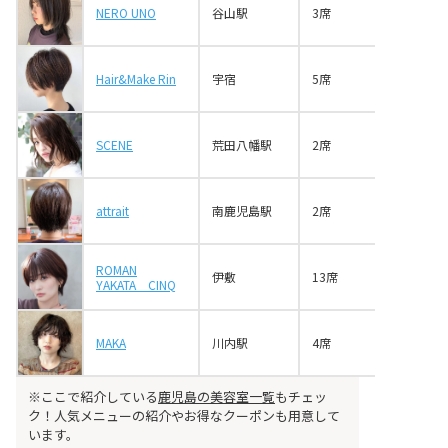
NERO UNO
谷山駅
3席
Hair&Make Rin
宇宿
5席
SCENE
荒田八幡駅
2席
attrait
南鹿児島駅
2席
ROMAN
伊敷
13席
YAKATA CINQ
MAKA
川内駅
4席
※ここで紹介している
鹿児島の美容室一覧
もチェッ
ク！人気メニューの紹介やお得なクーポンも用意して
います。