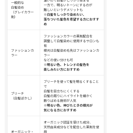
濃いので白髪がしっかり染まる
一般的な
一方で、明るいトーンにするのが
白髪染め
難しいというデメリットも
（グレイカラー
※白髪をしっかり染めたい、
剤）
落ちついた髪色を希望する方におすす
め
ファッションカラーの薬剤配合を
調整して白髪染めに使用するサロンも
有
ファッションカ
根元は白髪染め毛先はファッションカ
ラー
ラー
などの使い分けも可
※明るい色、トレンドの髪色を
楽しみたい方におすすめ
ブリーチを使って髪を明るくすること
で
白髪を目立ちにくくする
ブリーチ
白髪の周りにハイライトを細かく
（白髪ぼかし）
散りばめる施術が人気
※明るい色、伸びたときの根元が
気になる方におすすめ
オーガニック認証を受けた成分、
天然由来成分などを配合した薬剤を使
オーガニック・
用