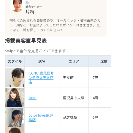
級
美容ライター
片桐
明るく染められる白髪染めや、オーガニック・植物由来のカ
ラー剤など、お店によってこだわりポイントはさまざま。気
になる一軒を探してみてください！
掲載美容室早見表
Swipeで全体を見ることができます
スタイル
店名
エリア
席数
KAINO 鹿児島セ
ンテラス天文館
天文館
7席
店
kirim
鹿児島中央駅
4席
color lover鹿児
武之橋駅
6席
島店