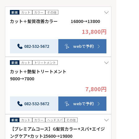
新規
カット
カラー
その他
カット＋髪質改善カラー 16800→13800
13,800円
髪への栄養補給でうる艶髪に！カラー施術後の残留アル
カリを分解します。リタッチの価格。全体カラーは＋
1000~肩下からショートにバッサリカットする時は+4000
082-532-5672
webで予約
です 来店日条件：指定なし その他条件：リタッチの
価格。全体カラーは＋1000~
新規
カット
トリートメント
カット＋艶髪トリートメント
9800→7800
7,800円
顔型・骨格・髪質を見極めた似合わせカットに、髪の内
部から整えるベーストリートメントをプラス。肩下からバ
ッサリカットする場合は＋4000円です。 来店日条件：
082-532-5672
webで予約
指定なし その他条件：カットが上手/ショートカットが
上手
新規
カット
カラー
ヘッドスパ
その他
【プレミアムコース】G髪質カラー+スパ+エイジ
ングケア+カット25600→19800