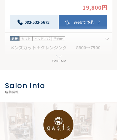
19,800円
髪質改善カラーと似合わせカット。ヘッドスパとエイジ
ングケアで髪と頭皮をトータルで整える、贅沢フルコース
プランです。 来店日条件：指定なし その他条件：ロン
082-532-5672
webで予約
グ料金あり
新規
カット
ヘッドスパ
その他
メンズカット＋クレンジング 8800→7500
7,500円
かっこいいメンズスタイルを提案します。肩下からショー
View more
トにバッサリカットする時はプラス３０００です。 来店
日条件：指定なし その他条件：カットが上手/ショート
082-532-5672
webで予約
カットが上手
Salon Info
全員
カット
カラー
トリートメント
店舗情報
グレードUP髪質改善カラー＋カット 19800
19,800円
髪質改善カラーをグレード UPしました。さらに髪の内部
に栄養補給し艶と弾力をUP↑します。肩下からショート
にバッサリカットする時はプラス4000です 来店日条
082-532-5672
webで予約
件：指定なし その他条件：ロング料金あり
全員
カット
カラー
トリートメント
その他