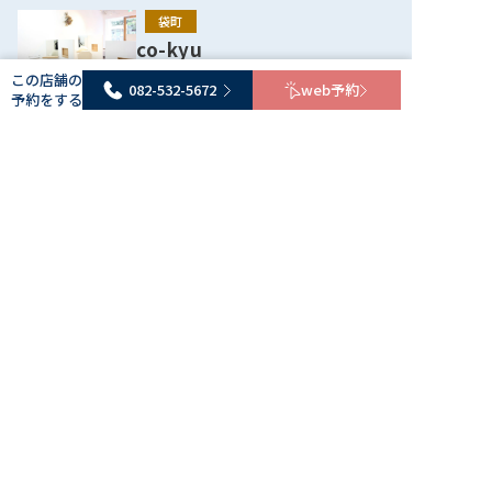
メンズカット＋クレンジング 8800→7800
袋町
7,800円
co-kyu
かっこいいメンズスタイルを提案します。肩下からショー
コキュウ
トにバッサリカットする時はプラス３０００です。 来店
この店舗の
082-532-5672
web予約
マスクもまとめ髪も、顔周りデザイ
日条件：指定なし その他条件：カットが上手/ショート
予約をする
082-532-5672
webで予約
ンで毎日カワイイ！
カットが上手
宇品
全員
カット
カラー
ヘッドスパ
その他
HAIR SPACE Charme
【プレミアムコース】G髪質カラー+スパ+エイジ
ヘアースペースシャルム
ングケア+カット25600
2名のスタイリストさんが腕をふる
うプライベートサロン
25,600円
髪質改善カラーと似合わせカット。ヘッドスパとエイジ
八丁堀
ングケアで髪と頭皮をトータルで整える、贅沢フルコース
quii
プランです。肩下からショートにする際は、+4000になり
082-532-5672
webで予約
クイ
ます 来店日条件：指定なし その他条件：ロング料金
悩みを引き出し、快適な毎日へと導
あり
くカウンセリング
全員
カット
その他
【28年間研究された】骨格補正の小顔ショート
9000
9,000円
骨格をカットで補正し、小顔に見せる骨格補正カットで
関連記事をCheck！！
す。28年間研究したカット技術で似合うバランスにデザ