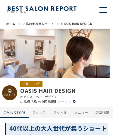
HIROSHIMA
ホーム
広島の美容室レポート
OASIS HAIR DESIGN
美容室を探す
BSR PRESS
BEST SALON REPORTとは
ライター
広島
中区
美容室を推薦する
OASIS HAIR DESIGN
オアシス ヘア デザイン
広島県広島市中区猫屋町３－２７
掲載・取材依頼
こだわりTOP3
スタッフ
スタイル
メニュー
店舗情報
40代以上の大人世代が集うショート