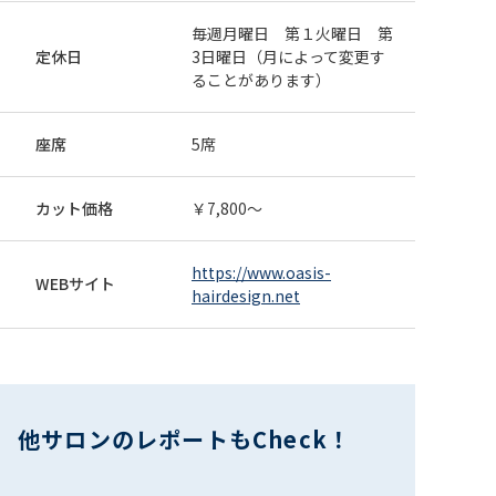
歩。髪を素髪に戻すために余分なものをデトックスして
水分補給しキューティクルをケアします。手触りがまるで
毎週月曜日 第１火曜日 第
082-532-5672
webで予約
変わります。 来店日条件：指定なし その他条件：肩下
定休日
3日曜日（月によって変更す
からショートは+４０００になります
ることがあります）
全員
カット
トリートメント
その他
素髪T＋カット 10500
座席
5席
10,500円
髪質改善への大切な第一歩。髪を素髪に戻すために余分
なものをデトックスして水分補給しキューティクルをケア
カット価格
￥7,800～
します。手触りがまるで変わります♪肩下からショートに
082-532-5672
webで予約
する際は、+4000になります 来店日条件：指定なし そ
の他条件：カットが上手/ショートボブが上手
https://www.oasis-
全員
カット
トリートメント
WEBサイト
hairdesign.net
カット＋艶髪トリートメント
9800→8800
8,800円
顔型・骨格・髪質を見極めた似合わせカットに、髪の内
部から整えるベーストリートメントをプラス。肩下からバ
ッサリカットする場合は＋4000円です。 来店日条件：
082-532-5672
webで予約
他サロンのレポートもCheck！
指定なし その他条件：カットが上手/ショートカットが
上手
全員
カット
ヘッドスパ