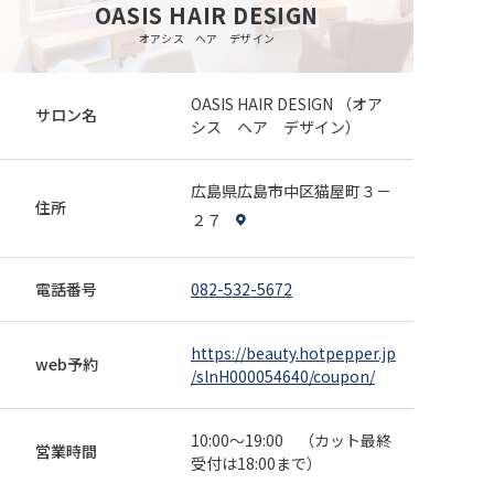
OASIS HAIR DESIGN
カット＋髪質改善カラー 16800
オアシス ヘア デザイン
16,800円
カラーをしながら髪への栄養補給でうる艶髪に！カラー
の残留物を分解します。リタッチの価格。全体カラーは＋
OASIS HAIR DESIGN （オア
サロン名
1000~。肩下からショートにバッサリカットする時はプラ
082-532-5672
webで予約
シス ヘア デザイン）
ス4000です 来店日条件：指定なし その他条件：リタ
ッチの価格。全体カラーは＋1000~
全員
カット
カラー
トリートメント
その他
広島県広島市中区猫屋町３－
住所
エイジングケア＋カット＋髪質改善カラー
２７
19800→18800
18,800円
「健康な髪と頭皮をいつもでも。新発想のトリートメン
電話番号
082-532-5672
ト」植物幹細胞エキスを配合した美容液で髪の内部まで
行き渡り、頭皮と髪をケアします。肩下からショートにす
082-532-5672
webで予約
る際は、+4000になります 来店日条件：指定なし その
https://beauty.hotpepper.jp
web予約
他条件：リタッチの価格。全体カラーは＋1000
/slnH000054640/coupon/
全員
カット
トリートメント
その他
【エイジングケア】＋トリートメント＋カッ
ト 12800→11200
10:00～19:00 （カット最終
営業時間
受付は18:00まで）
11,200円
幹細胞などを補いケアします。髪質改善への大切な第一