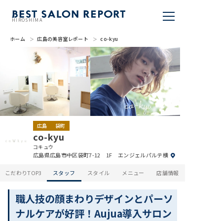
HIROSHIMA
ホーム
広島の美容室レポート
co-kyu
美容室を探す
BSR PRESS
BEST SALON REPORTとは
ライター
広島
袋町
co-kyu
美容室を推薦する
コキュウ
広島県広島市中区袋町7-12 1F エンジェルパルテ横
掲載・取材依頼
こだわりTOP3
スタッフ
スタイル
メニュー
店舗情報
職人技の顔まわりデザインとパーソ
ナルケアが好評！Aujua導入サロン