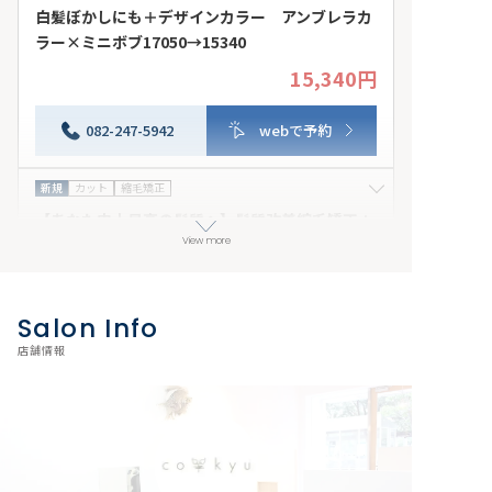
白髪ぼかしにも＋デザインカラー アンブレラカ
ラー×ミニボブ17050→15340
15,340円
髪の“表面だけ”を明るく染め、内側やベースを暗めに残す
デザインカラーアンブレラカラーでオシャレに白髪染めも
楽しみましょう！！自宅でカラー維持にムラシャンなどオ
082-247-5942
webで予約
ススメ 来店日条件：指定なし
新規
カット
縮毛矯正
【あなた史上最高の髪質へ】髪質改善縮毛矯正＋
デザインカット
View more
25,650円
〈諦めていた癖のお悩みに感動の美髪体験を〉髪を柔ら
かく圧倒的な艶を実現する髪質改善縮毛で憧れの艶髪へ
Salon Info
カット＋髪質改善ストレート(27950→25650) ロング鎖
082-247-5942
webで予約
店舗情報
骨下＋1350円 胸下＋3150円 来店日条件：指定なし
その他条件：併用不可
新規
カット
カラー
〔白江限定〕ダメージレスに透明感♪ ブリーチ無
しダブルカラー＋カット
14,390円
シャンプー、ブロー込み ※ロング料金＋1000円 ブリー