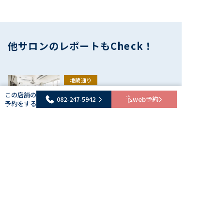
ーマのクーポンからお願いします！ 来店日条件：指定
082-247-5942
webで予約
なし その他条件：併用不可
新規
カット
他サロンのレポートもCheck！
【U30限定/宇土限定】顔周り可愛く似合わせカッ
ト ￥4950→￥3960
3,960円
カット シャンプーブロー込 。宇土限定の為U３０歳迄
地蔵通り
のクーポンとさせて頂きます。 来店日条件：指定なし
ANJO
この店舗の
082-247-5942
web予約
その他条件：ご新規の方限定/他券併用不可
082-247-5942
webで予約
アンジョ
予約をする
型にはめない柔軟なスタイル作りを
重視
新規
カット
カラー
中区
【頭皮スッキリ】カット+透明感カラー＋体験ク
tre/e' hair salon
イックスパ￥13200→￥10500
ツリーヘアサロン
「似合わせ×トレンド」で叶える大
10,500円
※ロング料金なし、シングルカラーの料金とさせて頂き
人の褒められカラー
ます。イルミナカラーへの変更は＋1100円 他券併用不
八丁堀
可。＋伊織550 来店日条件：指定なし その他条件：併
082-247-5942
webで予約
quii
用不可
クイ
新規
カット
パーマ