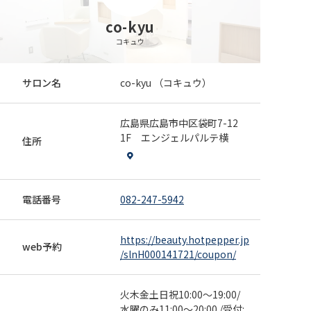
チはしたくない、だけど透明感欲しい方オススメ♪明る
co-kyu
いカラー剤を使って1度明るくしてからオンカラーをする
082-247-5942
webで予約
事でダメージを最小限に！ 来店日条件：指定なし
コキュウ
新規
カット
カラー
サロン名
co-kyu （コキュウ）
【チラ見せで可愛い♪】カット＋カラー＋イアリ
ングカラー ￥14850→￥11880
11,880円
広島県広島市中区袋町7-12
インナーサイドイアリング部分のみブリーチオンカラー
1F エンジェルパルテ横
と全体カラーでこっそりおしゃれなインナーカラーに♪
住所
ロング料金＋５５０円 プラスでのブリーチは、追加料金
082-247-5942
webで予約
とさせていただきます。 来店日条件：指定なし その他
条件：併用不可
新規
カット
電話番号
082-247-5942
顔周り可愛く似合わせカット￥4950→￥4450
4,450円
カット シャンプーブロ込 来店日条件：指定なし そ
https://beauty.hotpepper.jp
web予約
の他条件：ご新規の方限定/他券併用不可
/slnH000141721/coupon/
082-247-5942
webで予約
火木金土日祝10:00～19:00/
新規
カット
水曜のみ11:00～20:00 /受付: