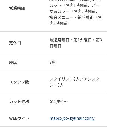
カット→閉店1時間前、パー
【学割U24】【平日限定】顔まわり似合わせ大学
営業時間
マ＆カラー→閉店2時間前、
生カット ￥4840→￥4000
複合メニュー・縮毛矯正→閉
4,000円
シャンプー・ブロー込み。学生証のご提示をお願いする
店3時間前
場合がございます。 来店日条件：平日 その他条件：学
生限定
082-247-5942
webで予約
毎週月曜日・第1火曜日・第3
定休日
日曜日
新規
カット
カラー
トリートメント
【平日限定】似合わせカット+透明感カラー＋ト
座席
7席
リートメント￥14520→￥11610
11,610円
※ロング料金＋550円、 ダブルカラー、ホイルワーク等
スタイリスト2人／アシスタ
は追加料金がかかります。イルミナカラーへの変更は＋
スタッフ数
ント3人
1100円 他券併用不可。馬場使用不可 来店日条件：平
082-247-5942
webで予約
日 その他条件：ご新規でフリー予約の方限定/他券併用
不可
カット価格
￥4,950～
新規
カット
メンズカット！！こなれ感ヘア￥4950→￥4000
WEBサイト
https://co-kyuhair.com/
4,000円
シャンプーブロー込センター分けやマッシュやスッキリ感
のあるヘアーでオシャレに！！パーマはスパイラル波内パ