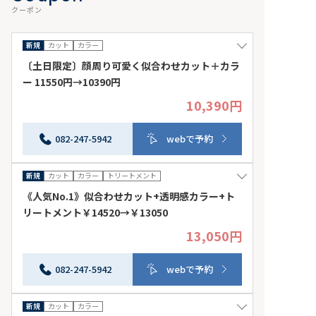
クーポン
新規
カット
カラー
〔土日限定〕顔周り可愛く似合わせカット＋カラ
ー 11550円→10390円
10,390円
土日限定カット＋カラー ※ロング料金なし。ダブルカラ
ー、ホイルワーク等は追加料金がかかります。イルミナカ
ラーへの変更は＋1100円 他券併用不可。 来店日条件：
082-247-5942
webで予約
土日祝 その他条件：他券併用不可
新規
カット
カラー
トリートメント
《人気No.1》似合わせカット+透明感カラー+ト
リートメント￥14520→￥13050
13,050円
※ロング料金＋550円※ダブルカラー、ホイルワーク等追
加料金がかかります。イルミナカラーへの変更は＋1100
円 他券併用不可。 来店日条件：指定なし その他条
082-247-5942
webで予約
件：併用不可
新規
カット
カラー