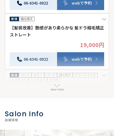
使用できます。 来店日条件：2026年08月07日(金)～
06-6341-0022
webで予約
2026年08月31日(月) その他条件：他券併用不可
新規
縮毛矯正
【髪質改善】艶感があり柔らかな 髪ドラ縮毛矯正
ストレート
19,000円
どんなくせ毛でもダメージを最小限に抑えて、まっすぐな
りすぎず艶やかで柔らかい髪ドラ縮毛矯正ストレートで
す。シャンプーブロー込み。初回から3回目まで使用でき
06-6341-0022
webで予約
ます。 来店日条件：指定なし その他条件：他券併用不
可
新規
カット
カラー
パーマ
縮毛矯正
トリートメント
ヘアセット
ヘッドスパ
その他
★カット+パーマ+オージュアorオッジィオット
View more
トリートメント
13,700円
カット+パーマ+トリートメント、ご新規様限定になりま
Salon Info
す。初回～３回目までご使用可能になります。 来店日条
件：指定なし その他条件：併用不可
06-6341-0022
webで予約
店舗情報
全員
トリートメント