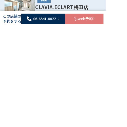
全員
縮毛矯正
CLAVIA.ECLART梅田店
【ダメージ軽減】髪ドラ髪質改善縮毛矯正ストレ
クラヴィア エクラートウメダテン
ート
この店舗の
オリジナルメニュー「エクラート縮
06-6341-0022
web予約
予約をする
19,250円
毛矯正」で自然な直毛に
ダメージ毛で縮毛矯正ストレートができない人必見です。
梅田
髪の負担を軽減できます。シャンプーブロー込み 来店日
半個室 Pure Mend 梅田
条件：指定なし
06-6341-0022
webで予約
ピュアメンド ウメダ
技術も薬剤も本物を追求するプライ
全員
トリートメント
ベートサロン
【髪質改善】ミネコラ水素トリートメント３回コ
梅田
ース
uru.
ウル
30,200円
ミネコラ水素トリートメントの3回分のコースになりま
ずっと続くツヤ髪を目指すサスティ
す。半年間の間にご来店下さい。 来店日条件：指定な
ナブルカラー
し その他条件：併用不可
06-6341-0022
webで予約
新規
カット
縮毛矯正
似合わせデザインカット＋縮毛矯正ツヤツヤ スト
関連記事をCheck！！
レート