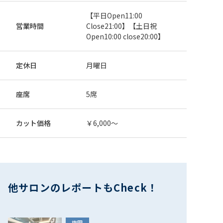
ジナル美髪カラーのクーポンです♪少しでも髪を綺麗に
したい！美髪になりたい！という方にオススメ 来店日
06-6341-0022
【平日Open11:00
webで予約
条件：指定なし その他条件：併用不可
営業時間
Close21:00】【土日祝
Open10:00 close20:00】
全員
カット
トリートメント
★オリジナル配合ミネコラ水素トリートメント
定休日
月曜日
+似合わせカット★
16,300円
本当に髪をキレイにしたい、今の現状に満足していな
座席
5席
い、髪に艶を出したい、、そんなヘアスタイルの理想に
近づける水素を使った技術です。 来店日条件：指定な
06-6341-0022
webで予約
し その他条件：併用不可
カット価格
￥6,000～
新規
カット
トリートメント
【髪質改善】ミネコラ水素トリートメント+カッ
ト
13,500円
オリジナル配合ミネコラトリートメント。髪の状態が良
他サロンのレポートもCheck！
くなり艶感に仕上がります。3回目まで使用可能です。
来店日条件：指定なし その他条件：併用不可
06-6341-0022
webで予約
梅田