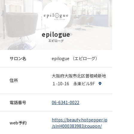
髪質改善★艶髪★ミネコラ水素トリートメント
11,000円
本当に髪をキレイにしたい、今の現状に満足していな
い、髪に艶を出したい、、そんなヘアスタイルの理想に
近づける水素トリートメントを使った技術です。 来店日
06-6341-0022
webで予約
epilogue
条件：指定なし その他条件：併用不可
エピローグ
全員
カット
カラー
【質感改善】ミネコラトリートメント+似合わせ
サロン名
epilogue （エピローグ）
カット+カラー
22,800円
本当にキレイにしたい、今の現状に満足していない、髪
大阪府大阪市北区曽根崎新地
住所
に艶を出したい、、そんなヘアの理想に近づける水素を
１-10-16 永楽ビル9F
使った技術です。 来店日条件：指定なし その他条件：
06-6341-0022
webで予約
併用不可 女性限定
電話番号
06-6341-0022
全員
カラー
トリートメント
★髪質改善 ミネコラ水素トリートメント+美髪
カラー★
https://beauty.hotpepper.jp
web予約
/slnH000383983/coupon/
17,000円
ワンランク上のミネコラトリートメントとepilogueオリ