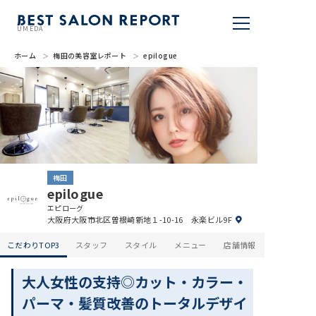
UMEDA
ホーム
梅田の美容室レポート
epilogue
美容室を探す
BSR PRESS
BEST SALON REPORTとは
ライター
梅田
epilogue
美容室を推薦する
エピローグ
大阪府大阪市北区曽根崎新地１-10-16 永楽ビル9F
掲載・取材依頼
こだわりTOP3
スタッフ
スタイル
メニュー
店舗情報
大人女性の支持◎カット・カラー・
パーマ・髪質改善のトータルデザイ