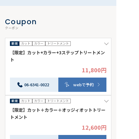
Coupon
クーポン
新規
カット
カラー
トリートメント
【限定】カット+カラー+3ステップトリートメン
ト
11,800円
初回から3回目まで使用可能です 来店日条件：2026年
08月07日(金)～2026年08月31日(月) その他条件：併用
不可
06-6341-0022
webで予約
新規
カット
カラー
トリートメント
【限定】カット＋カラー＋オッジィオットトリー
トメント
12,600円
丁寧にカウセリングをし今のヘアスタイルより1ランクア
ップするご提案させて頂きます。初回から3回目来店まで