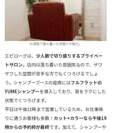
お洒落で落ち着いた空間でが魅力。
エピローグは、
少人数で切り盛りするプライベー
トサロン
。店内は落ち着いた雰囲気なので、ザワ
ザワした空間が苦手な方でもくつろげるでしょ
う。シャンプーブースの座席には
フルフラットの
YUMEシャンプー
を導入しており、首をラクにした
状態でくつろげます。
平日は午後21時まで営業しているため、お仕事帰
りに通うお客様も多数！
カット+カラーなら午後19
時からの予約枠が最終
です。加えて、シャンプーや