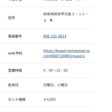
4,950円
白髪が1ヶ月で気になるお客様多いと思います！お顔わま
岐阜県岐阜市旦島３－１０－
りと分け目の部分のみで手軽に気にならなくなります！1
住所
ヶ月以上の方はシャンプーブロー代別途いただきます 来
058-231-5613
９
webで予約
店日条件：指定なし その他条件：併用可
全員
カット
縮毛矯正
電話番号
058-231-5613
【うねり、艶、手触り】が気になる方！必見！！
カット、表面ストレート！
https://beauty.hotpepper.jp
web予約
16,050円
表面が癖で雨など湿気が強いとチリチリ…そんなお悩みか
/slnH000710465/coupon/
ら憧れのあの艶髪を誰よりも早く手に入れませんか！
来店日条件：指定なし その他条件：併用可
058-231-5613
webで予約
営業時間
9：00～19：00
全員
カット
カラー
トリートメント
定休日
月曜日、火曜日
【年齢重ね髪質変わった？】思った方必見！カッ
トDr.カラー高級ヘアパックTR
カット価格
￥4,950
13,650円
少しご年齢が上がり、何故かうねる、パサつく、艶がな
い、ハリがない、と感じているお客様に多数実感のお声
をいただいております！ 来店日条件：指定なし その