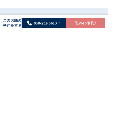
058-231-5613
webで予約
他条件：併用可
全員
カット
カラー
トリートメント
この店舗の
他サロンのレポートもCheck！
058-231-5613
web予約
【当日予約限定】カット＋METEOカラー
予約をする
￥16,050→￥14,310
14,310円
今までなかったツヤ髪がここに！知る人ぞ知るMETEOが
岐阜
当店にいよいよやってきました！【ツヤ、うねり、手触
add-Lamp hair 則武店
り、ダメージ】徹底解決！ご来店当日のご予約のみの受
058-231-5613
webで予約
アッドランプヘアー ノリタケテン
付になります 来店日条件：2026年08月09日(日)
アルカリ・ジアミン不使用！ツヤツ
ヤに染め上がる小麦粉カラーの秘密
全員
カット
パーマ
その他
【変化が欲しい！】カット+パーマ+
￥11,550→￥10,450
10,450円
骨格・クセに合わせた似合わせカットカットで忙しい朝
関連記事をCheck！！
でも完璧スタイリング◎トレンド垢抜けパーマ！初パー
マから上級者の方にまで大人気デジタルパーマではあり
058-231-5613
webで予約
ません！× 来店日条件：指定なし
おすすめ美容室情報
全員
カット
パーマ
【完全取材】岐阜でカットが上