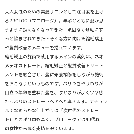
大人女性のための美髪サロンとして注目度を上げ
るPROLOG（プロローグ）。年齢とともに髪が思
うように扱えなくなってきた、頑固なくせ毛にず
っと悩まされてきた…そんな方に向けた縮毛矯正
や髪質改善のメニューを揃えています。
縮毛矯正の施術で使用するメインの薬剤は、
ネオ
メテオストレート
。縮毛矯正と髪質改善トリート
メントを融合させ、髪に栄養補修をしながら施術
をおこなうというものです。パサつきやうねりが
目立つ年齢を重ねた髪を、まとまりがよくツヤ感
たっぷりのストレートヘアへと導きます。ナチュラ
ルでなめらかな仕上がりは「次世代のストレー
ト」との呼び声も高く、プロローグでは
40代以上
の女性から厚く支持
を得ています。