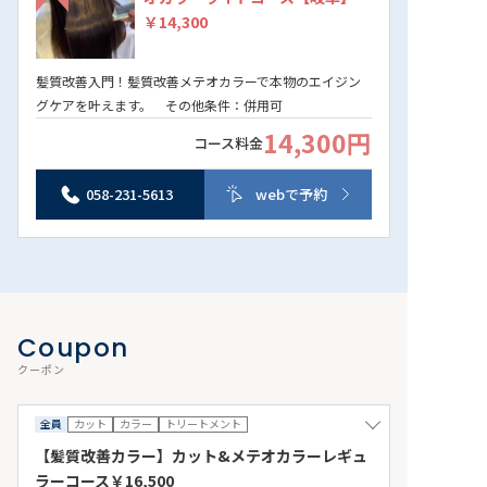
￥14,300
髪質改善入門！髪質改善メテオカラーで本物のエイジン
グケアを叶えます。 その他条件：併用可
14,300円
コース料金
058-231-5613
webで予約
Coupon
クーポン
全員
カット
カラー
トリートメント
【髪質改善カラー】カット&メテオカラーレギュ
ラーコース￥16,500