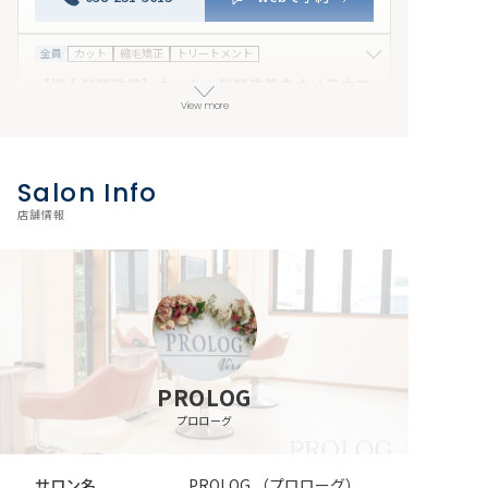
全員
カット
縮毛矯正
トリートメント
【極上髪質改善】カット＋髪質改善ネオメテオス
トレート＋トリートメント
View more
29,900円
今までに無かった手触りをネオメテオで体験してみませ
んか？きっと魅了されるでしょう、、、 来店日条件：
Salon Info
指定なし
058-231-5613
webで予約
店舗情報
全員
カット
縮毛矯正
【髪質改善】カット＋髪質改善酸性ストレート
24,300円
【髪質改善】カット＋髪質改善酸性ストレート 来店日
条件：指定なし その他条件：併用可
058-231-5613
webで予約
PROLOG
プロローグ
全員
カラー
【気になるところだけ！超ダメージレスカラー】
サロン名
PROLOG （プロローグ）
パッとカラー！Tゾーンカラー