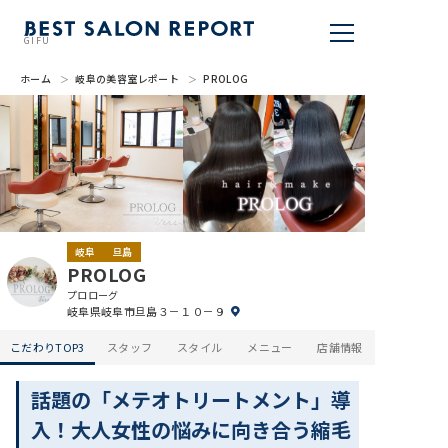
GIFU
ホーム
岐阜の美容室レポート
PROLOG
美容室を探す
BSR PRESS
BEST SALON REPORTとは
ライター
岐阜
旦島
PROLOG
美容室を推薦する
プロローグ
岐阜県岐阜市旦島３－１０－９
掲載・取材依頼
こだわりTOP3
スタッフ
スタイル
メニュー
店舗情報
話題の「メテオトリートメント」導
入！大人女性の悩みに向き合う縮毛